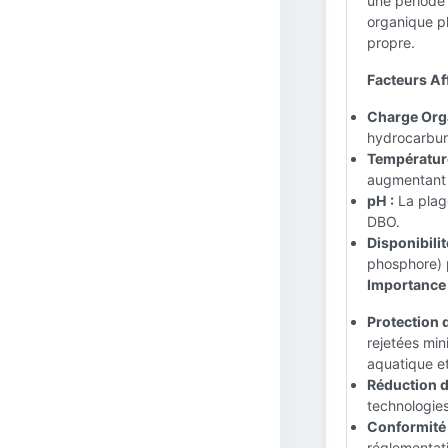
une période 
organique pl
propre.
Facteurs Aff
Charge Org
hydrocarbure
Température
augmentant 
pH :
La plage
DBO.
Disponibilit
phosphore) p
Importance 
Protection 
rejetées min
aquatique et
Réduction d
technologie
Conformité 
réglementati