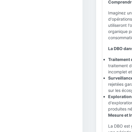
Comprendre
Imaginez un
d'opérations
utiliseront 
organique p
consommation
La DBO dans
Traitement 
traitement 
incomplet et
Surveillanc
rejetées gar
sur les éco
Exploration
d'exploratio
produites né
Mesure et In
La DBO est 