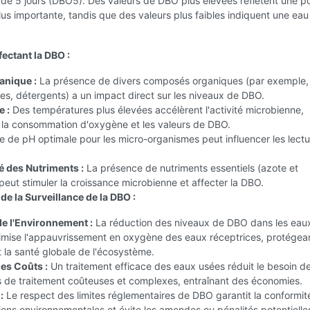
de 5 jours (DBO5). Des valeurs de DBO plus élevées reflètent une po
us importante, tandis que des valeurs plus faibles indiquent une eau
ectant la DBO :
anique :
La présence de divers composés organiques (par exemple,
s, détergents) a un impact direct sur les niveaux de DBO.
 :
Des températures plus élevées accélèrent l'activité microbienne,
la consommation d'oxygène et les valeurs de DBO.
 de pH optimale pour les micro-organismes peut influencer les lect
é des Nutriments :
La présence de nutriments essentiels (azote et
eut stimuler la croissance microbienne et affecter la DBO.
de la Surveillance de la DBO :
de l'Environnement :
La réduction des niveaux de DBO dans les eau
imise l'appauvrissement en oxygène des eaux réceptrices, protégean
 la santé globale de l'écosystème.
es Coûts :
Un traitement efficace des eaux usées réduit le besoin d
s de traitement coûteuses et complexes, entraînant des économies.
:
Le respect des limites réglementaires de DBO garantit la conformit
ons environnementales et évite les amendes ou pénalités potentielle