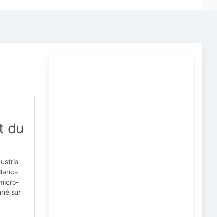
t du
ustrie
llance
micro-
nné sur