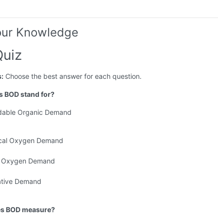
our Knowledge
uiz
s:
Choose the best answer for each question.
s BOD stand for?
dable Organic Demand
ical Oxygen Demand
al Oxygen Demand
ative Demand
es BOD measure?