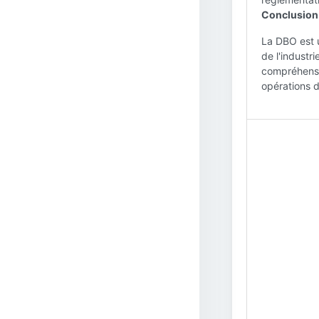
Conclusion 
La DBO est u
de l'industr
compréhensio
opérations d