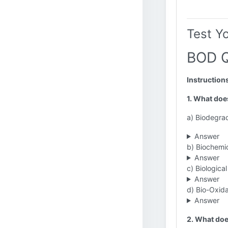
Test Y
BOD Q
Instruction
1. What doe
a) Biodegra
Answer
b) Biochem
Answer
c) Biologic
Answer
d) Bio-Oxid
Answer
2. What do