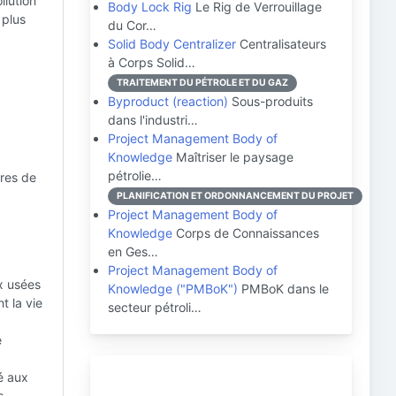
llution
Body Lock Rig
Le Rig de Verrouillage
 plus
du Cor…
Solid Body Centralizer
Centralisateurs
à Corps Solid…
TRAITEMENT DU PÉTROLE ET DU GAZ
Byproduct (reaction)
Sous-produits
dans l'industri…
Project Management Body of
Knowledge
Maîtriser le paysage
pétrolie…
ures de
PLANIFICATION ET ORDONNANCEMENT DU PROJET
Project Management Body of
Knowledge
Corps de Connaissances
en Ges…
Project Management Body of
x usées
Knowledge ("PMBoK")
PMBoK dans le
t la vie
secteur pétroli…
e
é aux
s.