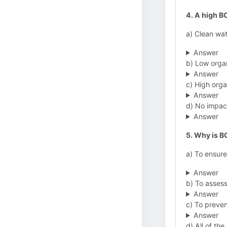
4. A high B
a) Clean wat
Answer
b) Low organ
Answer
c) High orga
Answer
d) No impac
Answer
5. Why is B
a) To ensure
Answer
b) To assess
Answer
c) To preven
Answer
d) All of th