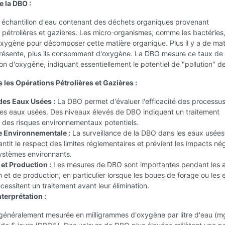
 la DBO :
 échantillon d'eau contenant des déchets organiques provenant
 pétrolières et gazières. Les micro-organismes, comme les bactéries
l'oxygène pour décomposer cette matière organique. Plus il y a de mat
résente, plus ils consomment d'oxygène. La DBO mesure ce taux de
 d'oxygène, indiquant essentiellement le potentiel de "pollution" de
 les Opérations Pétrolières et Gazières :
des Eaux Usées :
La DBO permet d'évaluer l'efficacité des processu
des eaux usées. Des niveaux élevés de DBO indiquent un traitement
 des risques environnementaux potentiels.
e Environnementale :
La surveillance de la DBO dans les eaux usées
antit le respect des limites réglementaires et prévient les impacts nég
systèmes environnants.
 et Production :
Les mesures de DBO sont importantes pendant les a
n et de production, en particulier lorsque les boues de forage ou les
cessitent un traitement avant leur élimination.
terprétation :
généralement mesurée en milligrammes d'oxygène par litre d'eau (mg