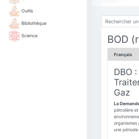
Outils
Bibliothèque
Science
BOD (r
Français
DBO :
Trait
Gaz
La Demande
pétrolière e
environnemen
organismes 
une période