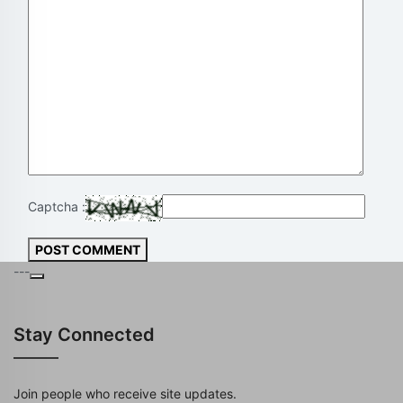
Captcha :
POST COMMENT
---
Stay Connected
Join people who receive site updates.