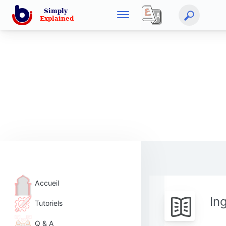
Accueil
In
Tutoriels
Q & A