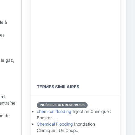
le à
res
le gaz,
TERMES SIMILAIRES
urd.
 entraîne
INGÉNIERIE DES RÉSERVOIRS
chemical flooding
Injection Chimique :
on de
Booster …
Chemical Flooding
Inondation
Chimique : Un Coup…