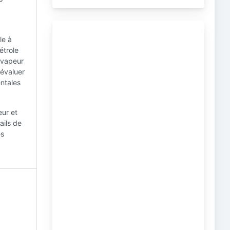
le à
étrole
 vapeur
'évaluer
entales
eur et
ails de
es