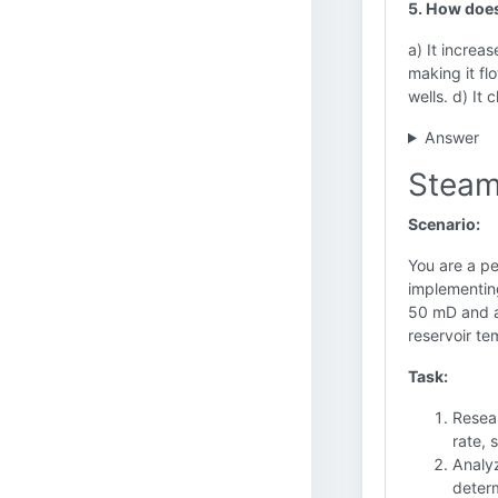
5. How does
a) It increas
making it fl
wells. d) It 
Answer
Steam
Scenario:
You are a pe
implementing
50 mD and a 
reservoir te
Task:
Resear
rate, 
Analyz
determ