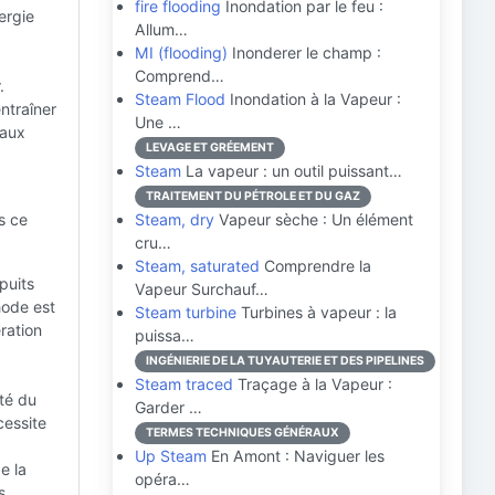
fire flooding
Inondation par le feu :
ergie
Allum…
MI (flooding)
Inonderer le champ :
Comprend…
.
Steam Flood
Inondation à la Vapeur :
ntraîner
Une …
 aux
LEVAGE ET GRÉEMENT
Steam
La vapeur : un outil puissant…
TRAITEMENT DU PÉTROLE ET DU GAZ
s ce
Steam, dry
Vapeur sèche : Un élément
cru…
Steam, saturated
Comprendre la
puits
Vapeur Surchauf…
hode est
Steam turbine
Turbines à vapeur : la
ration
puissa…
INGÉNIERIE DE LA TUYAUTERIE ET DES PIPELINES
Steam traced
Traçage à la Vapeur :
té du
Garder …
cessite
TERMES TECHNIQUES GÉNÉRAUX
Up Steam
En Amont : Naviguer les
e la
opéra…
s