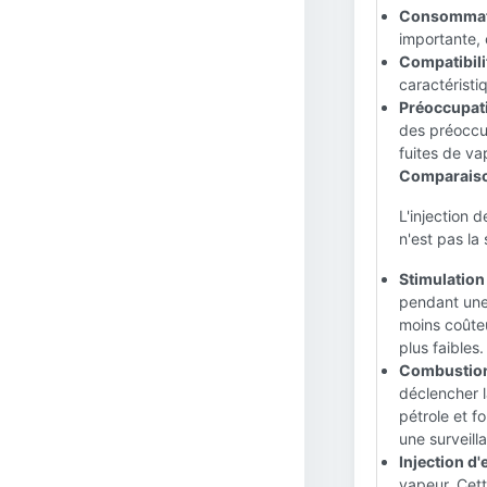
Consommati
importante, 
Compatibilit
caractéristiq
Préoccupat
des préoccup
fuites de va
Comparaison
L'injection 
n'est pas la
Stimulation 
pendant une 
moins coûteu
plus faibles.
Combustion 
déclencher l
pétrole et f
une surveill
Injection d'
vapeur. Cett