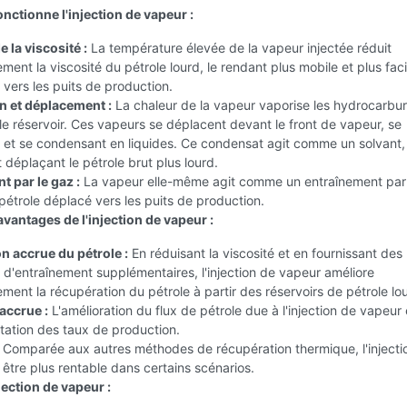
ctionne l'injection de vapeur :
 la viscosité :
La température élevée de la vapeur injectée réduit
ment la viscosité du pétrole lourd, le rendant plus mobile et plus faci
r vers les puits de production.
n et déplacement :
La chaleur de la vapeur vaporise les hydrocarbu
le réservoir. Ces vapeurs se déplacent devant le front de vapeur, se
t et se condensant en liquides. Ce condensat agit comme un solvant,
t déplaçant le pétrole brut plus lourd.
t par le gaz :
La vapeur elle-même agit comme un entraînement par 
pétrole déplacé vers les puits de production.
vantages de l'injection de vapeur :
n accrue du pétrole :
En réduisant la viscosité et en fournissant des
d'entraînement supplémentaires, l'injection de vapeur améliore
ment la récupération du pétrole à partir des réservoirs de pétrole lo
accrue :
L'amélioration du flux de pétrole due à l'injection de vapeur
ation des taux de production.
Comparée aux autres méthodes de récupération thermique, l'injecti
être plus rentable dans certains scénarios.
njection de vapeur :