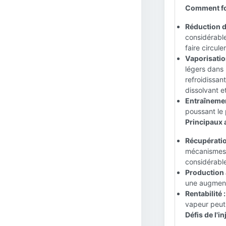
Comment fon
Réduction de
considérable
faire circule
Vaporisatio
légers dans 
refroidissan
dissolvant e
Entraînemen
poussant le 
Principaux a
Récupératio
mécanismes 
considérable
Production 
une augment
Rentabilité :
vapeur peut 
Défis de l'i