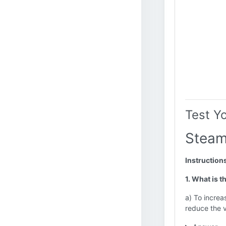
Test Y
Steam
Instruction
1. What is 
a) To increa
reduce the v