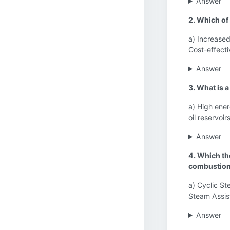
Answer
2. Which of
a) Increased
Cost-effecti
Answer
3. What is 
a) High ener
oil reservoi
Answer
4. Which the
combustio
a) Cyclic St
Steam Assis
Answer