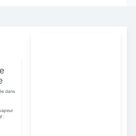
de
e
sée dans
 vapeur
f :