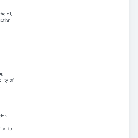
he oil,
uction
ng
lity of
t
tion
ity) to