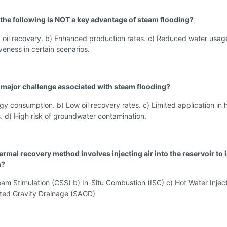
 the following is NOT a key advantage of steam flooding?
 oil recovery. b) Enhanced production rates. c) Reduced water usag
veness in certain scenarios.
a major challenge associated with steam flooding?
gy consumption. b) Low oil recovery rates. c) Limited application in
rs. d) High risk of groundwater contamination.
rmal recovery method involves injecting air into the reservoir to i
n?
eam Stimulation (CSS) b) In-Situ Combustion (ISC) c) Hot Water Inject
ted Gravity Drainage (SAGD)