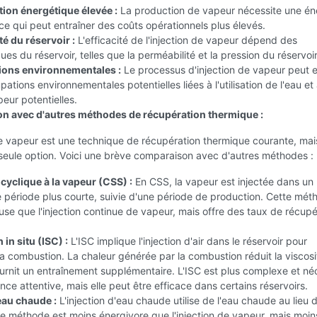
on énergétique élevée :
La production de vapeur nécessite une én
ce qui peut entraîner des coûts opérationnels plus élevés.
é du réservoir :
L'efficacité de l'injection de vapeur dépend des
ues du réservoir, telles que la perméabilité et la pression du réservoir
ions environnementales :
Le processus d'injection de vapeur peut e
ations environnementales potentielles liées à l'utilisation de l'eau et
peur potentielles.
 avec d'autres méthodes de récupération thermique :
de vapeur est une technique de récupération thermique courante, mai
 seule option. Voici une brève comparaison avec d'autres méthodes :
cyclique à la vapeur (CSS) :
En CSS, la vapeur est injectée dans un 
période plus courte, suivie d'une période de production. Cette mét
se que l'injection continue de vapeur, mais offre des taux de récupé
in situ (ISC) :
L'ISC implique l'injection d'air dans le réservoir pour
a combustion. La chaleur générée par la combustion réduit la viscosi
ournit un entraînement supplémentaire. L'ISC est plus complexe et né
ance attentive, mais elle peut être efficace dans certains réservoirs.
eau chaude :
L'injection d'eau chaude utilise de l'eau chaude au lieu d
e méthode est moins énergivore que l'injection de vapeur, mais moin