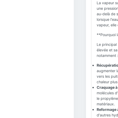
La vapeur su
une pression
au-delà de s
lorsque l'ea
vapeur, elle
**Pourquoi l
Le principal
élevée et sa
notamment 
Récupératio
augmenter la
vers les pui
chaleur plus
Craquage à 
molécules d'
le propylène
matériaux.
Reformage à
d'autres hy