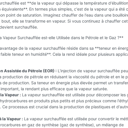
rchauffée est **de la vapeur qui dépasse la température d'ébullitio
 équivalente**. En termes plus simples, c'est de la vapeur qui a été 
on point de saturation. Imaginez chauffer de l'eau dans une bouilloire
u bout, elle se transforme en vapeur. Si vous continuez à chauffer cet
 devient surchauffée.
a Vapeur Surchauffée est-elle Utilisée dans le Pétrole et le Gaz ?**
 avantage de la vapeur surchauffée réside dans sa **teneur en énerg
 faible teneur en humidité**. Cela la rend idéale pour plusieurs applic
:
n Assistée du Pétrole (EOR) :
L'injection de vapeur surchauffée peu
 production de pétrole en réduisant la viscosité du pétrole et en le 
ts de production. Sa teneur en énergie plus élevée permet un transfe
 important, la rendant plus efficace que la vapeur saturée.
la Vapeur :
La vapeur surchauffée est utilisée pour décomposer les
hydrocarbures en produits plus petits et plus précieux comme l'éthy
. Ce processus est crucial dans la production de plastiques et d'autr
 la Vapeur :
La vapeur surchauffée est utilisée pour convertir le mét
drocarbures en gaz de synthèse (gaz de synthèse), un mélange de