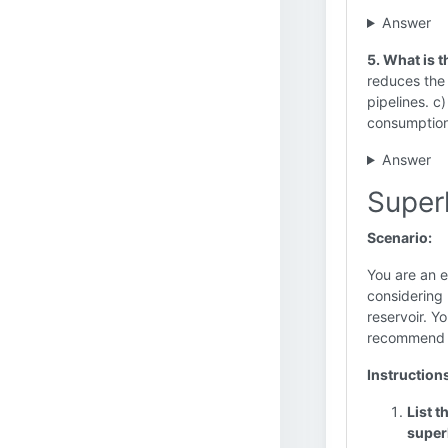
Answer
5. What is 
reduces the 
pipelines. c
consumption
Answer
Super
Scenario:
You are an e
considering 
reservoir. 
recommend th
Instruction
List 
super