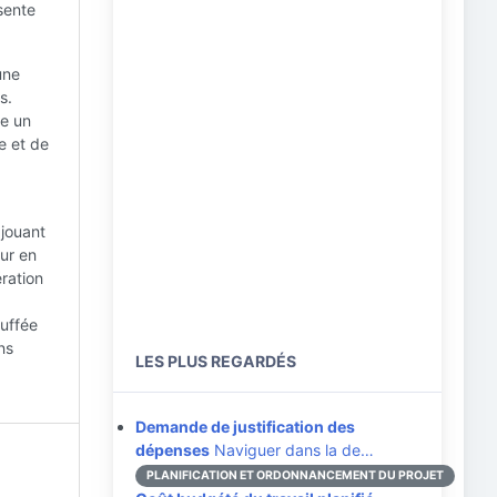
sente
une
s.
te un
e et de
 jouant
eur en
ration
auffée
ns
LES PLUS REGARDÉS
Demande de justification des
dépenses
Naviguer dans la de…
PLANIFICATION ET ORDONNANCEMENT DU PROJET