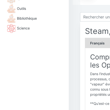
Outils
Bibliothèque
Science
Steam,
Français
Compr
les Op
Dans l'indust
processus, d
"vapeur" év
connu sous l
propriétés u
**Qu'est-ce