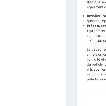
Bien que la 
également ce
Besoins Éne
quantité imp
Préoccupati
équipement s
sa pression 
**Conclusion
La vapeur su
un rôle cruc
humidité et 
du pétrole, 
efficacement
est crucial p
pétrolières 