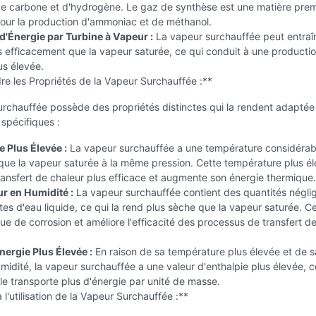
 carbone et d'hydrogène. Le gaz de synthèse est une matière prem
pour la production d'ammoniac et de méthanol.
d'Énergie par Turbine à Vapeur :
La vapeur surchauffée peut entraîn
s efficacement que la vapeur saturée, ce qui conduit à une producti
us élevée.
e les Propriétés de la Vapeur Surchauffée :**
rchauffée possède des propriétés distinctes qui la rendent adaptée
 spécifiques :
 Plus Élevée :
La vapeur surchauffée a une température considéra
que la vapeur saturée à la même pression. Cette température plus é
ansfert de chaleur plus efficace et augmente son énergie thermique.
ur en Humidité :
La vapeur surchauffée contient des quantités négli
tes d'eau liquide, ce qui la rend plus sèche que la vapeur saturée. C
sque de corrosion et améliore l'efficacité des processus de transfert d
nergie Plus Élevée :
En raison de sa température plus élevée et de sa
midité, la vapeur surchauffée a une valeur d'enthalpie plus élevée, c
elle transporte plus d'énergie par unité de masse.
à l'utilisation de la Vapeur Surchauffée :**