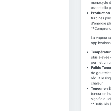
monoxyde de
essentielle 
Production 
turbines plu
d'énergie pl
**Comprendr
La vapeur su
applications
Température
plus élevée 
permet un tr
Faible Tene
de gouttelet
réduit le ri
chaleur.
Teneur en É
teneur en hu
signifie qu'
**Défis liés 