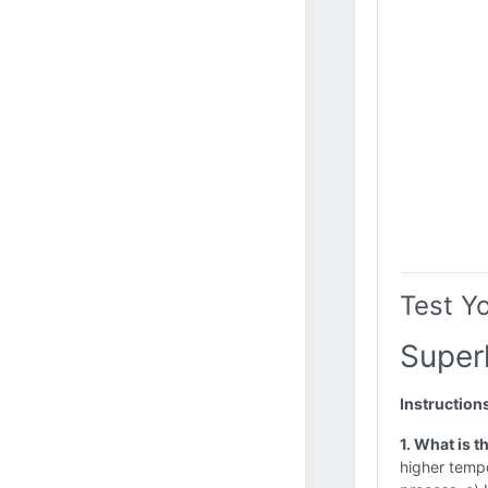
Test Y
Super
Instruction
1. What is 
higher tempe