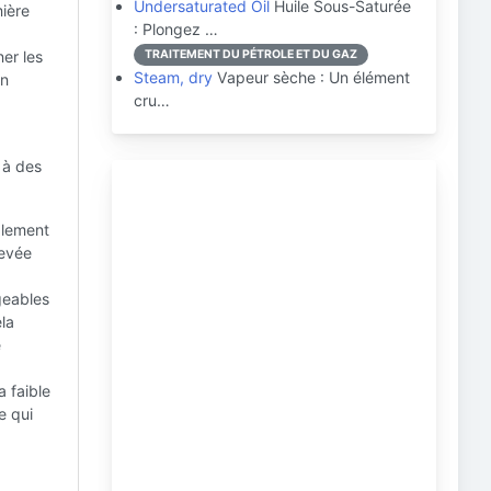
Undersaturated Oil
Huile Sous-Saturée
ière
: Plongez …
er les
TRAITEMENT DU PÉTROLE ET DU GAZ
Steam, dry
Vapeur sèche : Un élément
on
cru…
 à des
blement
levée
geables
ela
e
 faible
e qui