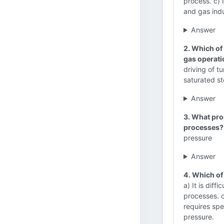
process. c) I
and gas indu
Answer
2. Which of
gas operat
driving of 
saturated s
Answer
3. What pro
processes?
pressure
Answer
4. Which of
a) It is diff
processes. c
requires spe
pressure.