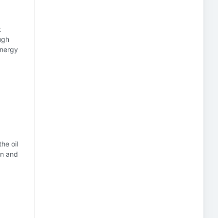
t
ugh
energy
he oil
on and