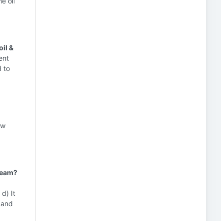
e oil
il &
ent
 to
ow
steam?
d) It
 and