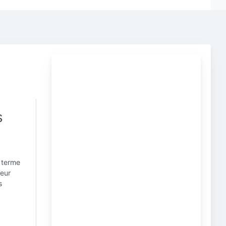
s
e terme
peur
s