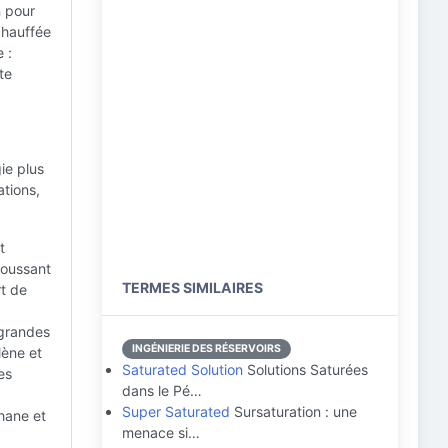
n pour
chauffée
 :
te
ie plus
ations,
t
poussant
TERMES SIMILAIRES
rt de
 grandes
INGÉNIERIE DES RÉSERVOIRS
lène et
Saturated Solution
Solutions Saturées
es
dans le Pé…
Super Saturated
Sursaturation : une
hane et
menace si…