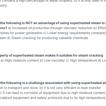
t contains a high percentage of water droplets. d) It is only used in th
stry.
 the following is NOT an advantage of using superheated steam in o
ions?
a) Increased oil production through viscosity reduction b) Effici
turbines for power generation c) Lower energy requirements compared
team d) Steam cracking for producing valuable chemicals
perty of superheated steam makes it suitable for steam cracking
a) High moisture content b) Low viscosity c) High temperature d) L
 the following is a challenge associated with using superheated 
icult to transport and store. b) It is not very efficient in heat transfer
) It can lead to corrosion of equipment due to high moisture content. 
cialized equipment and safety protocols due to its high temperature