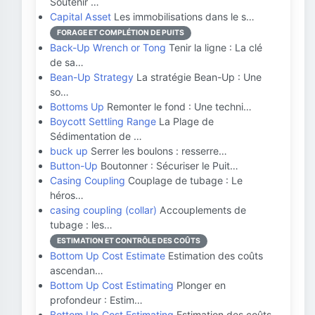
Soutenir …
Capital Asset
Les immobilisations dans le s…
FORAGE ET COMPLÉTION DE PUITS
Back-Up Wrench or Tong
Tenir la ligne : La clé
de sa…
Bean-Up Strategy
La stratégie Bean-Up : Une
so…
Bottoms Up
Remonter le fond : Une techni…
Boycott Settling Range
La Plage de
Sédimentation de …
buck up
Serrer les boulons : resserre…
Button-Up
Boutonner : Sécuriser le Puit…
Casing Coupling
Couplage de tubage : Le
héros…
casing coupling (collar)
Accouplements de
tubage : les…
ESTIMATION ET CONTRÔLE DES COÛTS
Bottom Up Cost Estimate
Estimation des coûts
ascendan…
Bottom Up Cost Estimating
Plonger en
profondeur : Estim…
Bottom Up Cost Estimating
Estimation des coûts