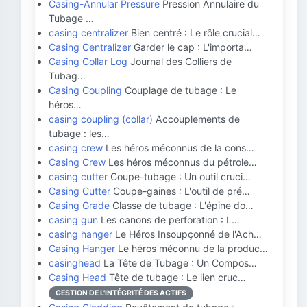
Casing-Annular Pressure
Pression Annulaire du
Tubage …
casing centralizer
Bien centré : Le rôle crucial…
Casing Centralizer
Garder le cap : L'importa…
Casing Collar Log
Journal des Colliers de
Tubag…
Casing Coupling
Couplage de tubage : Le
héros…
casing coupling (collar)
Accouplements de
tubage : les…
casing crew
Les héros méconnus de la cons…
Casing Crew
Les héros méconnus du pétrole…
casing cutter
Coupe-tubage : Un outil cruci…
Casing Cutter
Coupe-gaines : L'outil de pré…
Casing Grade
Classe de tubage : L'épine do…
casing gun
Les canons de perforation : L…
casing hanger
Le Héros Insoupçonné de l'Ach…
Casing Hanger
Le héros méconnu de la produc…
casinghead
La Tête de Tubage : Un Compos…
Casing Head
Tête de tubage : Le lien cruc…
GESTION DE L'INTÉGRITÉ DES ACTIFS