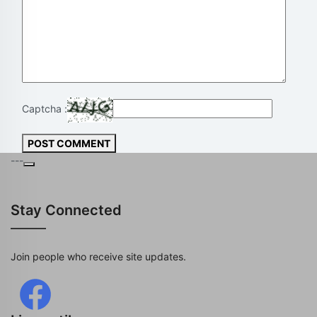
Captcha :
POST COMMENT
---
Stay Connected
Join people who receive site updates.