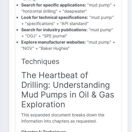
Search for specific applications:
"mud pump" +
"horizontal drilling" + "deepwater"
Look for technical specifications:
"mud pump"
+ "specifications" + "API standard"
Search for industry publications:
"mud pump"
+ "OGJ" + "SPE journal"
Explore manufacturer websites:
"mud pump" +
"NOV" + "Baker Hughes"
Techniques
The Heartbeat of
Drilling: Understanding
Mud Pumps in Oil & Gas
Exploration
This expanded document breaks down the
information into chapters as requested.
Chapter 1: Techniques