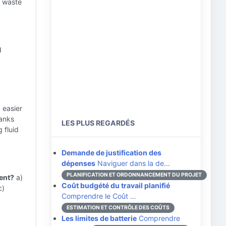
s waste
d
 easier
tanks
LES PLUS REGARDÉS
 fluid
Demande de justification des
dépenses
Naviguer dans la de…
PLANIFICATION ET ORDONNANCEMENT DU PROJET
ent?
a)
Coût budgété du travail planifié
c)
Comprendre le Coût …
ESTIMATION ET CONTRÔLE DES COÛTS
Les limites de batterie
Comprendre