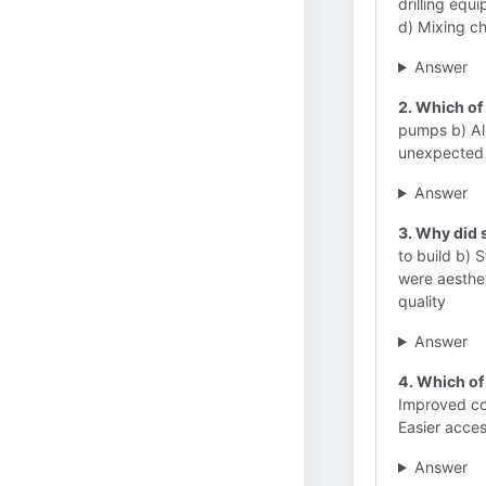
drilling equ
d) Mixing ch
Answer
2. Which of
pumps b) All
unexpected e
Answer
3. Why did 
to build b) 
were aesthet
quality
Answer
4. Which of
Improved con
Easier access
Answer