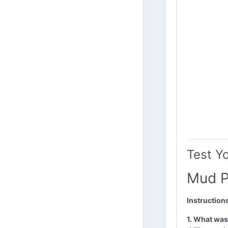
Test Y
Mud P
Instruction
1. What was 