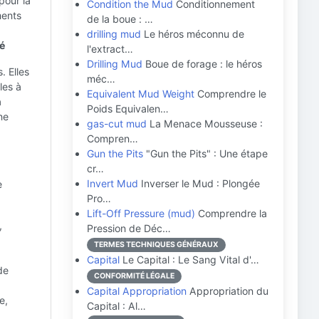
pour la
Condition the Mud
Conditionnement
ments
de la boue : …
drilling mud
Le héros méconnu de
té
l'extract…
Drilling Mud
Boue de forage : le héros
. Elles
méc…
les à
Equivalent Mud Weight
Comprendre le
à
Poids Equivalen…
ne
gas-cut mud
La Menace Mousseuse :
Compren…
Gun the Pits
"Gun the Pits" : Une étape
cr…
Invert Mud
Inverser le Mud : Plongée
e
Pro…
Lift-Off Pressure (mud)
Comprendre la
,
Pression de Déc…
TERMES TECHNIQUES GÉNÉRAUX
Capital
Le Capital : Le Sang Vital d'…
de
CONFORMITÉ LÉGALE
Capital Appropriation
Appropriation du
e,
Capital : Al…