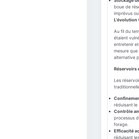
Stockage de
boue de rés
imprévus ou
L'évolution 
Au fil du te
étaient vulné
entretenir e
mesure que l
alternative p
Réservoirs e
Les réservoi
traditionnell
Confinement
réduisant l
Contrôle am
processus de
forage.
Efficacité a
réduisant le