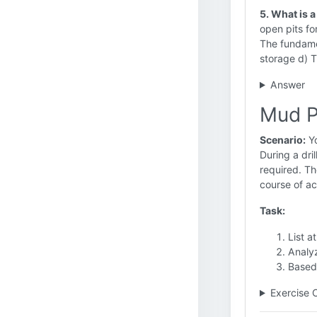
5. What is a
open pits f
The fundame
storage d) Th
Answer
Mud Pi
Scenario:
Yo
During a dri
required. Th
course of ac
Task:
List a
Analy
Based 
Exercise 