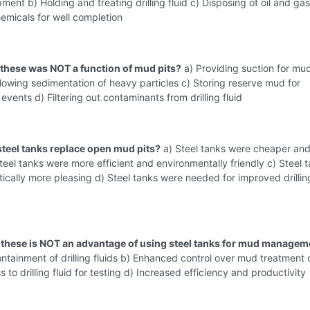
ipment b) Holding and treating drilling fluid c) Disposing of oil and ga
emicals for well completion
 these was NOT a function of mud pits?
a) Providing suction for mu
owing sedimentation of heavy particles c) Storing reserve mud for
vents d) Filtering out contaminants from drilling fluid
steel tanks replace open mud pits?
a) Steel tanks were cheaper and
Steel tanks were more efficient and environmentally friendly c) Steel 
ically more pleasing d) Steel tanks were needed for improved drilling
 these is NOT an advantage of using steel tanks for mud managem
tainment of drilling fluids b) Enhanced control over mud treatment 
 to drilling fluid for testing d) Increased efficiency and productivity