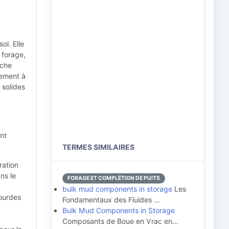
ol. Elle
 forage,
oche
alement à
 solides
nt
TERMES SIMILAIRES
ration
ns le
FORAGE ET COMPLÉTION DE PUITS
bulk mud components in storage
Les
lourdes
Fondamentaux des Fluides …
Bulk Mud Components in Storage
Composants de Boue en Vrac en…