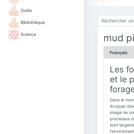
Outils
Bibliothèque
Science
mud pi
Français
Les fo
et le 
forag
Dans le mond
évoquer des
image ne soi
processus de
sont largem
l'environnem