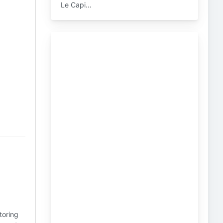
Le Capi…
toring