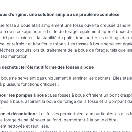
boue d'origine : une solution simple à un problème complexe
 une fosse à boue était simplement une fosse ouverte creusée dans le s
one de stockage pour le fluide de forage, également appelé boue de
tiel pour maintenir la stabilité du puits, transporter les cuttings de r
ce, et refroidir et lubrifier le trépan. Les fosses à boue servaient ég
 déchets produits lors du traitement de la boue de forage, tels que les
 sédimentation.
 déchets : le rôle multiforme des fosses à boue
 boue ne servaient pas uniquement à éliminer les déchets. Elles étaie
à plusieurs fonctions critiques :
pour les pompes à boue :
Les fosses à boue offraient un point d'aspi
pes à boue, aspirant la boue de forage de la fosse et la pompant da
s.
on et décantation :
Les fosses permettaient aux particules les plus 
e forage de se déposer au fond, permettant à la boue d'être
ent nettoyée et réutilisée.