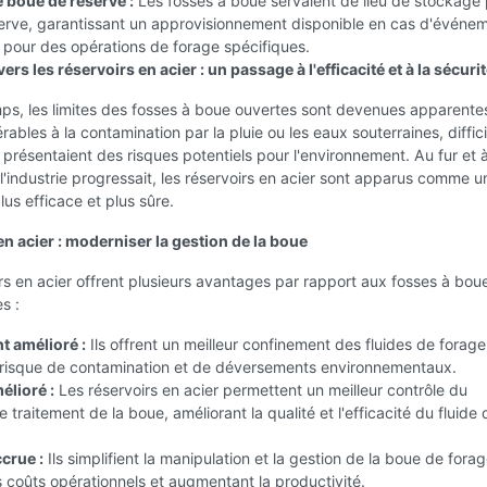
 boue de réserve :
Les fosses à boue servaient de lieu de stockage 
erve, garantissant un approvisionnement disponible en cas d'événe
 pour des opérations de forage spécifiques.
vers les réservoirs en acier : un passage à l'efficacité et à la sécuri
mps, les limites des fosses à boue ouvertes sont devenues apparentes
rables à la contamination par la pluie ou les eaux souterraines, diffici
t présentaient des risques potentiels pour l'environnement. Au fur et 
'industrie progressait, les réservoirs en acier sont apparus comme u
lus efficace et plus sûre.
n acier : moderniser la gestion de la boue
rs en acier offrent plusieurs avantages par rapport aux fosses à bou
es :
 amélioré :
Ils offrent un meilleur confinement des fluides de forage
e risque de contamination et de déversements environnementaux.
élioré :
Les réservoirs en acier permettent un meilleur contrôle du
 traitement de la boue, améliorant la qualité et l'efficacité du fluide 
ccrue :
Ils simplifient la manipulation et la gestion de la boue de forag
s coûts opérationnels et augmentant la productivité.