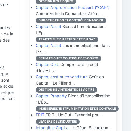
GESTION DES RISQUES
us de
Capital Appropriation Request ("CAR")
Comprendre la Demande d'Affec…
BUDGÉTISATION ET CONTRÔLE FINANCIER
Capital Asset
Biens d'Immobilisation :
ur les
L'Ép…
n de la
ce des
TRAITEMENT DU PÉTROLE ET DU GAZ
Capital Asset
Les immobilisations dans
le s…
ESTIMATION ET CONTRÔLE DES COÛTS
Capital Cost
Comprendre le coût
e à
d'investis…
s que
Capital cost or expenditure
Coût en
 sont
Capital : Le Pilier d…
é et de
GESTION DE L'INTÉGRITÉ DES ACTIFS
 relique
Capital Property
Biens d'Immobilisation
loppement
: L'Ép…
INGÉNIERIE D'INSTRUMENTATION ET DE CONTRÔLE
FPIT
FPIT : Un Outil Essentiel pou…
LEADERS DE L'INDUSTRIE
Intangible Capital
Le Géant Silencieux :