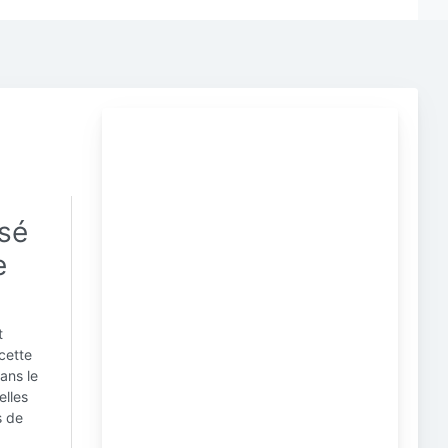
ssé
e
t
cette
ans le
elles
s de