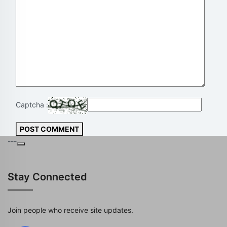
Captcha :
POST COMMENT
---
Stay Connected
Join people who receive site updates.