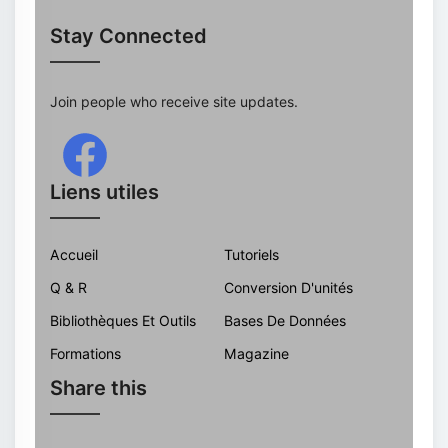
Stay Connected
Join people who receive site updates.
Liens utiles
Accueil
Tutoriels
Q & R
Conversion D'unités
Bibliothèques Et Outils
Bases De Données
Formations
Magazine
Share this