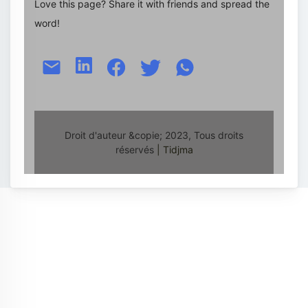
Love this page? Share it with friends and spread the
word!
Droit d'auteur &copie; 2023, Tous droits
réservés
| Tidjma