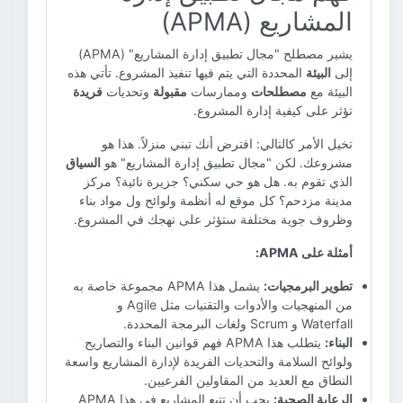
المشاريع (APMA)
يشير مصطلح "مجال تطبيق إدارة المشاريع" (APMA)
إلى
البيئة
المحددة التي يتم فيها تنفيذ المشروع. تأتي هذه
البيئة مع
مصطلحات
وممارسات
مقبولة
وتحديات
فريدة
تؤثر على كيفية إدارة المشروع.
تخيل الأمر كالتالي: افترض أنك تبني منزلاً. هذا هو
مشروعك. لكن "مجال تطبيق إدارة المشاريع" هو
السياق
الذي تقوم به. هل هو حي سكني؟ جزيرة نائية؟ مركز
مدينة مزدحم؟ كل موقع له أنظمة ولوائح ول مواد بناء
وظروف جوية مختلفة ستؤثر على نهجك في المشروع.
أمثلة على APMA:
تطوير البرمجيات:
يشمل هذا APMA مجموعة خاصة به
من المنهجيات والأدوات والتقنيات مثل Agile و
Waterfall و Scrum ولغات البرمجة المحددة.
البناء:
يتطلب هذا APMA فهم قوانين البناء والتصاريح
ولوائح السلامة والتحديات الفريدة لإدارة المشاريع واسعة
النطاق مع العديد من المقاولين الفرعيين.
الرعاية الصحية:
يجب أن تتبع المشاريع في هذا APMA