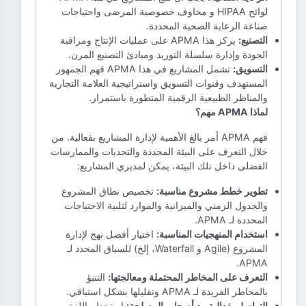
لوائح HIPAA و مخاوف خصوصية المرضى واحتياجات
صناعة الرعاية الصحية المحددة.
التصنيع:
يركز هذا APMA على عمليات الإنتاج ومراقبة
الجودة وإدارة سلسلة التوريد ومبادئ التصنيع المرن.
التسويق:
تشمل المشاريع في هذا APMA فهم الجمهور
المستهدف وقنوات التسويق واستراتيجية العلامة التجارية
والمناظر الطبيعية الرقمية المتطورة باستمرار.
لماذا APMA مهم؟
فهم APMA أمر بالغ الأهمية لإدارة المشاريع بفعالية. من
خلال التعرف على البيئة المحددة والتحديات والممارسات
الفضلى داخل تلك البيئة، يمكن لمديري المشاريع:
تطوير خطط مشروع مناسبة:
تخصيص نطاق المشروع
والجدول الزمني والميزانية والموارد لتلبية الاحتياجات
المحددة لـ APMA.
استخدام المنهجيات المناسبة:
اختيار أفضل نهج لإدارة
المشروع (Agile و Waterfall، إلخ) للسياق المحدد لـ
APMA.
التعرف على المخاطر المحتملة ومعالجتها:
التنبؤ
بالمخاطر الفريدة لـ APMA وتقليلها بشكل استباقي.
التواصل بفعالية مع أصحاب المصلحة:
استخدام اللغة