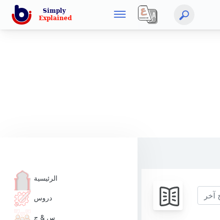
الرئيسية
دروس
س & ج