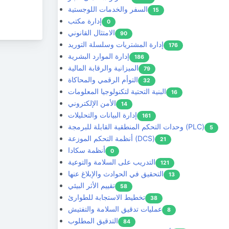
السفر والخدمات اللوجستية
15
إدارة مكتب
0
الامتثال القانوني
90
إدارة المشتريات وسلسلة التوريد
176
إدارة الموارد البشرية
186
الميزانية والرقابة المالية
79
التوأم الرقمي والمحاكاة
32
البنية التحتية لتكنولوجيا المعلومات
16
الأمن الإلكتروني
14
إدارة البيانات والتحليلات
161
وحدات التحكم المنطقية القابلة للبرمجة (PLC)
5
أنظمة التحكم الموزعة (DCS)
21
أنظمة سكادا
0
التدريب على السلامة والتوعية
121
التحقيق في الحوادث والإبلاغ عنها
13
تقييم الأثر البيئي
58
تخطيط الاستجابة للطوارئ
38
عمليات تدقيق السلامة والتفتيش
8
التدقيق المطلوب
84