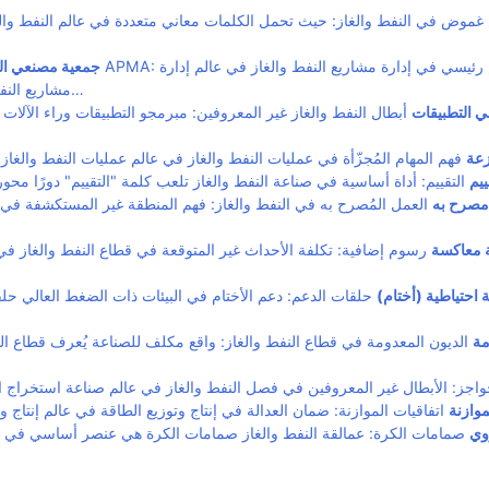
غموض في النفط والغاز: حيث تحمل الكلمات معاني متعددة في عالم النفط والغ
APMA: مفهوم رئيسي في إدارة مشاريع النفط والغاز في عالم إدارة
جمعية مصنعي المن
مشاريع النفط والغاز المعقد، تنتشر الا…
ي التطبيقات
أبطال النفط والغاز غير المعروفين: مبرمجو التطبيقات وراء الآلات
عة
ييم
صرح به
العمل المُصرح به في النفط والغاز: فهم المنطقة غير المستكشفة في عا
 معاكسة
رسوم إضافية: تكلفة الأحداث غير المتوقعة في قطاع النفط والغاز في ع
 احتياطية (أختام)
حلقات الدعم: دعم الأختام في البيئات ذات الضغط العالي حلق
مة
الديون المعدومة في قطاع النفط والغاز: واقع مكلف للصناعة يُعرف قطاع الن
موازنة
وي
صمامات الكرة: عمالقة النفط والغاز صمامات الكرة هي عنصر أساسي في صن