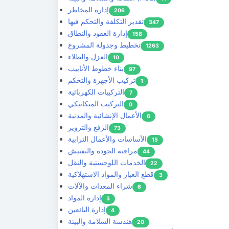
إدارة المخاطر
206
تقدير التكلفة والتحكم فيها
347
إدارة العقود والنطاق
158
تخطيط وجدولة المشروع
1263
العزل والطلاء
10
بناء خطوط الأنابيب
97
تركيب الأجهزة والتحكم
1
التركيبات الكهربائية
7
التركيب الميكانيكي
0
الأعمال الإنشائية والمدنية
6
الرفع والتزوير
73
الأساسات والأعمال الترابية
15
مراقبة الجودة والتفتيش
44
الخدمات اللوجستية والنقل
22
قطع الغيار والمواد الاستهلاكية
3
شراء المعدات والآلات
6
إدارة المواد
3
إدارة البائعين
4
هندسة السلامة والبيئة
20