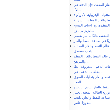
از المعقد، فإن الدقة هي
الأه…
تجات البترولية الأمريكية
 المعقدة، ودراسات المسح
الزلزالي، وع…
لم النفط والغاز المعقد،
يلعب مصطل…
الم النفط والغاز المعقد
والمرتفع …
ات الدعم، المعروفة أيضًا
بحلقات الدعم، هي …
فط والغاز بتقلبات السوق
المت…
اعة النفط والغاز، تلعب
دورًا حاس…