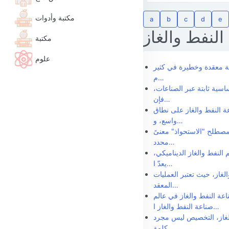
مكتبة وأدوات
a
b
c
d
e
النفط والغاز
مكتبة
علوم
ة معقدة وخطيرة في كثير
م…
سية ثابتة عبر الصناعات،
فإن…
ة النفط والغاز على نطاق
واسع، و…
مصطلح "الاستحواذ" معنىً
محدد…
النفط والغاز الديناميكي،
يعدّ ا…
لغاز، حيث تعتبر العمليات
المعقد…
ة النفط والغاز في عالم
صناعة النفط والغاز ا…
الغاز، التخصيص ليس مجرد
كلمة …