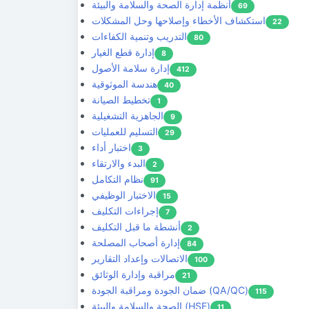
أنظمة إدارة الصحة والسلامة والبيئة
69
استكشاف الأخطاء وإصلاحها وحل المشكلات
22
التدريب وتنمية الكفاءات
80
إدارة قطع الغيار
8
إدارة سلامة الأصول
412
هندسة الموثوقية
40
تخطيط الصيانة
1
الجاهزية التشغيلية
9
التسليم للعمليات
29
اختبار أداء
3
البدء والارتقاء
2
نظام التكامل
91
الاختبار الوظيفي
15
إجراءات التكليف
7
أنشطة ما قبل التكليف
2
إدارة أصحاب المصلحة
84
الاتصالات وإعداد التقارير
100
مراقبة وإدارة الوثائق
21
ضمان الجودة ومراقبة الجودة (QA/QC)
115
الصحة والسلامة والبيئة (HSE)
11