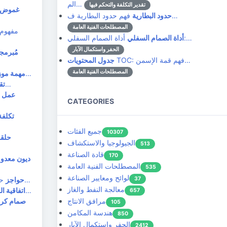
الم…
تقدير التكلفة والتحكم فيها
غموض
فهم حدود البطارية ف…
حدود البطارية
المصطلحات الفنية العامة
أداة الصمام السفلي:…
أداة الصمام السفلي
الحفر واستكمال الآبار
مُبرمج
TOC: فهم قمة الإسمن…
جدول المحتويات
المصطلحات الفنية العامة
فهم المهام المُجزّأة في عمليات النفط والغاز في عالم عمليات النفط والغاز المعقد، غالبًا ما يتم تقسي…
مهمة موز
التقييم: أداة أساسية في صناعة النفط والغاز تلعب كلمة "التقييم" دورًا محوريًا في صناعة النفط والغاز…
تق
عمل م
CATEGORIES
تكلفة
جميع الفئات
10307
حلقة
الجيولوجيا والاستكشاف
513
قادة الصناعة
170
ديون معدو
المصطلحات الفنية العامة
535
لوائح ومعايير الصناعة
37
حواجز: الأبطال غير المعروفين في فصل النفط والغاز في عالم صناعة استخراج النفط والغاز النابض بالحياة…
حواجز
معالجة النفط والغاز
اتفاقيات الموازنة: ضمان العدالة في إنتاج وتوزيع الطاقة في عالم إنتاج وتوزيع الطاقة المعقد، تعتبر…
اتفاقية ال
657
مرافق الانتاج
صمام كر
105
هندسة المكامن
850
الحفر واستكمال الآبار
2412