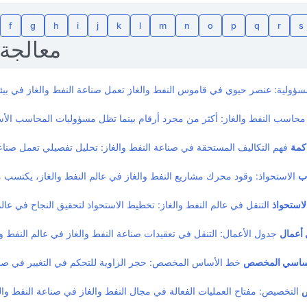
f
g
h
i
j
k
l
m
n
o
p
q
r
s
معالجة 
سؤولية: عنصر حيوي في قاموس النفط والغاز تعمل صناعة النفط والغاز في بيئ
حاسب النفط والغاز: أكثر من مجرد أرقام بينما تظل مسؤوليات المحاسب الأسا
كمة
فهم التكاليف المستحقة في صناعة النفط والغاز: تحليل تفصيلي تعمل صناع
ب
الاستحواذ: وقود محرك مشاريع النفط والغاز في عالم النفط والغاز، يكتسب 
استحواذ
التنقل في عالم النفط والغاز: تخطيط الاستحواذ لتحقيق النجاح في عالم 
أعمال
جدول الأعمال: التنقل في تعقيدات صناعة النفط والغاز في عالم النفط وا
أساسي المخصص
خط الأساس المخصص: حجر الزاوية للتحكم في التغيير في صناع
التخصيص: مفتاح العمليات الفعالة في مجال النفط والغاز في صناعة النفط و