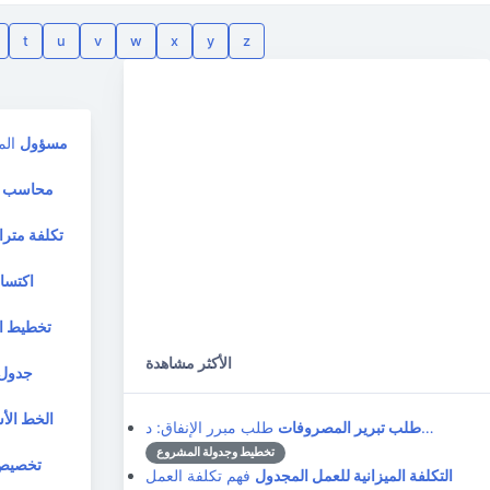
t
u
v
w
x
y
z
مسؤول
الم
محاسب
م
تكلفة مترا
اكتسا
تخطيط ال
الأكثر مشاهدة
جدول 
الخط ال
طلب مبرر الإنفاق: د…
طلب تبرير المصروفات
تخطيط وجدولة المشروع
تخصيص
التكلفة الميزانية للعمل المجدول
فهم تكلفة العمل