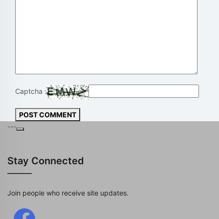
Captcha :
POST COMMENT
---
Stay Connected
Join people who receive site updates.