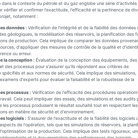
n dans le contexte du pétrole et du gaz englobe une série d'activités
vérifier et confirmer l'exactitude, l'efficacité et la pertinence de div
projet, notamment :
des données :
Vérification de l'intégrité et de la fiabilité des données 
des géologiques, la modélisation des réservoirs, la planification des 
sions de production. Cela implique de comparer les données provena
sources, d'appliquer des mesures de contrôle de la qualité et d'identif
rence ou erreur.
e la conception :
Évaluation de la conception des équipements, des
s et des processus pour s'assurer qu'ils répondent aux critères de
spécifiés et aux normes de sécurité. Cela implique des simulations,
 examens d'experts pour évaluer la faisabilité et la robustesse de la
des processus :
Vérification de l'efficacité des procédures opérationn
travail. Cela peut impliquer des essais, des simulations et des audits
e les processus produisent le résultat souhaité tout en respectant les
ons en matière de sécurité et d'environnement.
es logiciels :
S'assurer de l'exactitude et de la fiabilité des logiciels u
aspects de l'opération, tels que les simulations de réservoirs, la plani
 l'optimisation de la production. Cela implique des tests rigoureux, un
 indépendante et la documentation des performances des logiciels.