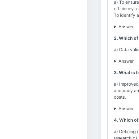
a) To ensure
efficiency. 
To identify a
Answer
2. Which of 
a) Data vali
Answer
3. What is t
a) Improved 
accuracy and
costs.
Answer
4. Which of 
a) Defining 
research d) 