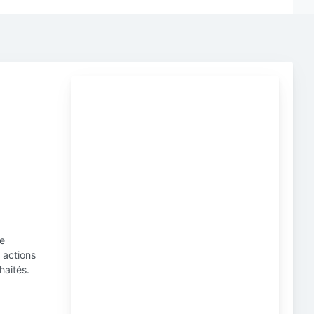
re
s actions
haités.