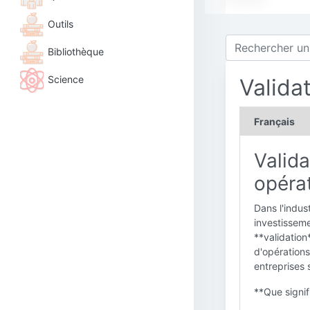
Outils
Bibliothèque
Science
Valida
Français
Valida
opérat
Dans l'indus
investisseme
**validation
d'opérations
entreprises 
**Que signifi