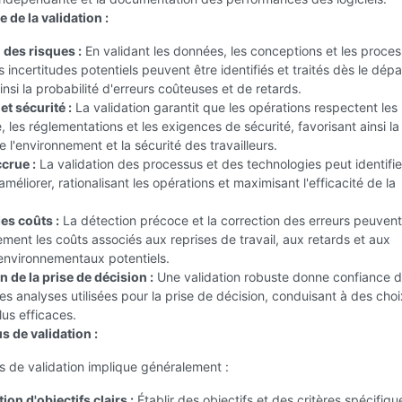
 de la validation :
 des risques :
En validant les données, les conceptions et les proces
s incertitudes potentiels peuvent être identifiés et traités dès le dépa
insi la probabilité d'erreurs coûteuses et de retards.
t sécurité :
La validation garantit que les opérations respectent le
e, les réglementations et les exigences de sécurité, favorisant ainsi la
e l'environnement et la sécurité des travailleurs.
ccrue :
La validation des processus et des technologies peut identifi
méliorer, rationalisant les opérations et maximisant l'efficacité de la
es coûts :
La détection précoce et la correction des erreurs peuvent
ment les coûts associés aux reprises de travail, aux retards et aux
vironnementaux potentiels.
 de la prise de décision :
Une validation robuste donne confiance d
es analyses utilisées pour la prise de décision, conduisant à des choi
lus efficaces.
s de validation :
 de validation implique généralement :
tion d'objectifs clairs :
Établir des objectifs et des critères spécifiq