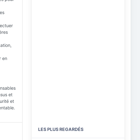
les
fectuer
ères
ation,
r en
onsables
ssus et
urité et
entable.
LES PLUS REGARDÉS