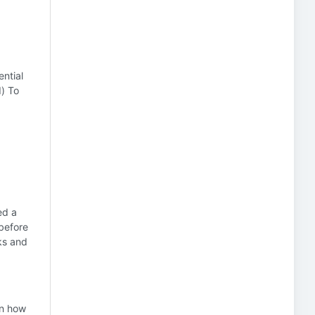
ential
) To
ed a
 before
sks and
n how