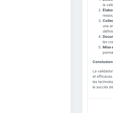
la vali
Élabor
ressou
Colle
une an
défini
Docum
les co
Mise e
perman
Conclusion 
La validatio
et efficaces
les technolog
le succès de