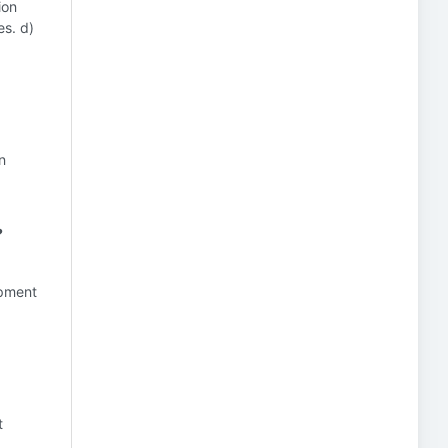
ion
es. d)
n
?
opment
t