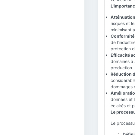
L'importance
Atténuation
risques et le
minimisant a
Conformité e
de l'industri
protection d
Efficacité a
domaines à a
production.
Réduction d
considérable
dommages en
Amélioration
données et l
éclairés et p
Le processu
Le processus
Défini