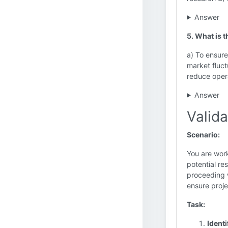
Answer
5. What is t
a) To ensure
market fluc
reduce opera
Answer
Valida
Scenario:
You are work
potential re
proceeding w
ensure proje
Task:
Identi