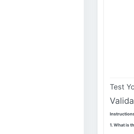
Test Y
Valida
Instruction
1. What is t