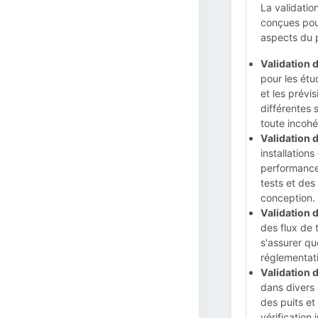
La validatio
conçues pour 
aspects du 
Validation 
pour les étu
et les prévi
différentes 
toute incohé
Validation d
installation
performance 
tests et des
conception.
Validation 
des flux de 
s'assurer qu
réglementati
Validation d
dans divers 
des puits et
vérification