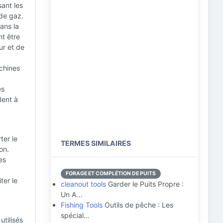
ant les
 de gaz.
ans la
t être
ur et de
chines
es
dent à
ter le
TERMES SIMILAIRES
on.
es
FORAGE ET COMPLÉTION DE PUITS
ter le
cleanout tools
Garder le Puits Propre :
Un A…
Fishing Tools
Outils de pêche : Les
spécial…
utilisés