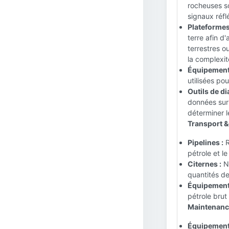
rocheuses so
signaux réfl
Plateformes
terre afin d
terrestres o
la complexit
Équipement 
utilisées pou
Outils de di
données sur 
déterminer l
Transport & 
Pipelines :
R
pétrole et le
Citernes :
Na
quantités de
Équipement 
pétrole brut
Maintenance
Équipement 