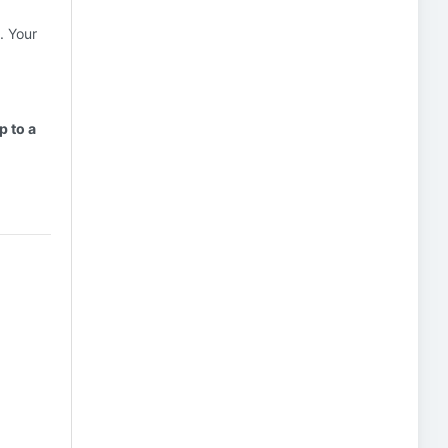
. Your
p to a