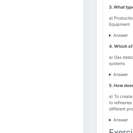
3. What typ
a) Producti
Equipment
Answer
4. Which of 
a) Gas dete
systems
Answer
5. How does 
a) To create
to refinerie
different pr
Answer
Exerci