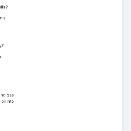
lls?
ing
y?
e
 and gas
oil into