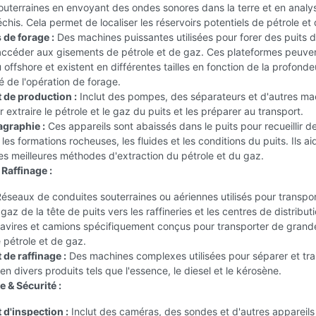
uterraines en envoyant des ondes sonores dans la terre et en analys
échis. Cela permet de localiser les réservoirs potentiels de pétrole et
 de forage :
Des machines puissantes utilisées pour forer des puits d
'accéder aux gisements de pétrole et de gaz. Ces plateformes peuven
u offshore et existent en différentes tailles en fonction de la profonde
é de l'opération de forage.
de production :
Inclut des pompes, des séparateurs et d'autres ma
r extraire le pétrole et le gaz du puits et les préparer au transport.
agraphie :
Ces appareils sont abaissés dans le puits pour recueillir d
les formations rocheuses, les fluides et les conditions du puits. Ils ai
es meilleures méthodes d'extraction du pétrole et du gaz.
Raffinage :
éseaux de conduites souterraines ou aériennes utilisés pour transpor
 gaz de la tête de puits vers les raffineries et les centres de distributi
vires et camions spécifiquement conçus pour transporter de grand
 pétrole et de gaz.
de raffinage :
Des machines complexes utilisées pour séparer et trai
 en divers produits tels que l'essence, le diesel et le kérosène.
 & Sécurité :
d'inspection :
Inclut des caméras, des sondes et d'autres appareils 