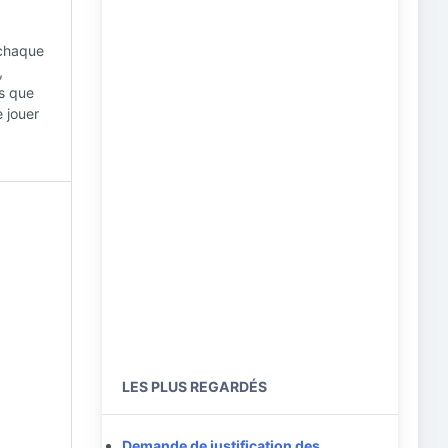
à chaque
,
rs que
 jouer
LES PLUS REGARDÉS
Demande de justification des