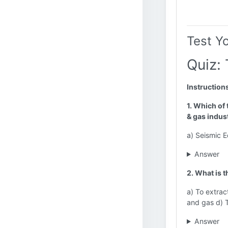
Test Y
Quiz: 
Instruction
1. Which of 
& gas indus
a) Seismic E
Answer
2. What is t
a) To extrac
and gas d) T
Answer