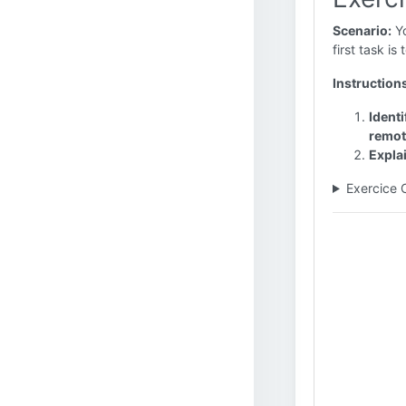
Scenario:
Yo
first task is
Instruction
Identi
remote
Explai
Exercice 