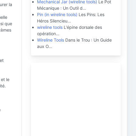
Mechanical Jar (wireline tools)
Le Pot
urer la
Mécanique : Un Outil d…
Pin (in wireline tools)
Les Pins: Les
elle
Héros Silencieu…
nsi que
wireline tools
L'épine dorsale des
stèmes
opération…
Wireline Tools
Dans le Trou : Un Guide
aux O…
et
et le
té.
e