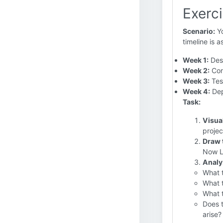
Exerc
Scenario:
Yo
timeline is a
Week 1:
Desi
Week 2:
Con
Week 3:
Tes
Week 4:
Dep
Task:
Visual
projec
Draw 
Now Li
Analy
What 
What t
What t
Does t
arise?