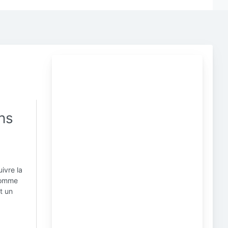
ns
ivre la
 comme
t un