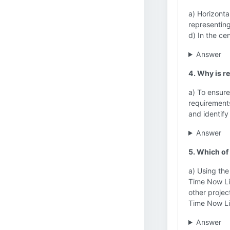
a) Horizonta
representing
d) In the ce
Answer
4. Why is r
a) To ensure
requirements
and identify
Answer
5. Which of 
a) Using the
Time Now Lin
other proje
Time Now Li
Answer