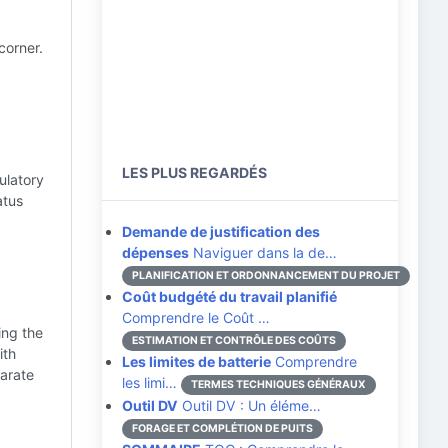
corner.
LES PLUS REGARDÉS
ulatory
atus
Demande de justification des
dépenses
Naviguer dans la de…
PLANIFICATION ET ORDONNANCEMENT DU PROJET
Coût budgété du travail planifié
Comprendre le Coût …
ing the
ESTIMATION ET CONTRÔLE DES COÛTS
ith
Les limites de batterie
Comprendre
arate
les limi…
TERMES TECHNIQUES GÉNÉRAUX
Outil DV
Outil DV : Un éléme…
FORAGE ET COMPLÉTION DE PUITS