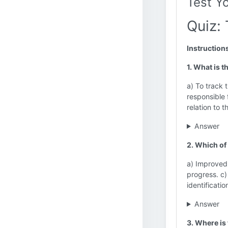
Test Y
Quiz:
Instruction
1. What is 
a) To track 
responsible 
relation to t
Answer
2. Which of
a) Improved
progress. c)
identificatio
Answer
3. Where is 