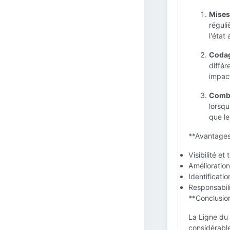
Mises 
réguli
l'état
Codag
différ
impact
Combi
lorsqu
que le
**Avantages 
Visibilité e
Amélioration
Identificati
Responsabili
**Conclusion
La Ligne du 
considérable