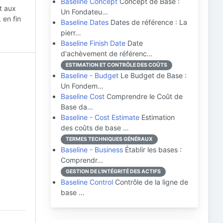
Baseline Concept
Concept de Base :
et aux
Un Fondateu…
 en fin
Baseline Dates
Dates de référence : La
pierr…
Baseline Finish Date
Date
d'achèvement de référenc…
ESTIMATION ET CONTRÔLE DES COÛTS
Baseline - Budget
Le Budget de Base :
Un Fondem…
Baseline Cost
Comprendre le Coût de
Base da…
Baseline - Cost Estimate
Estimation
des coûts de base …
TERMES TECHNIQUES GÉNÉRAUX
Baseline - Business
Établir les bases :
Comprendr…
GESTION DE L'INTÉGRITÉ DES ACTIFS
Baseline Control
Contrôle de la ligne de
base …