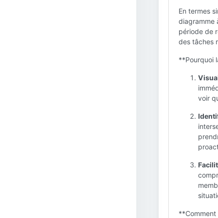
En termes si
diagramme à
période de r
des tâches r
**Pourquoi l
Visual
immédi
voir q
Identi
inters
prendr
proact
Facili
compré
membre
situat
**Comment ut