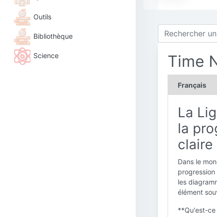
Outils
Bibliothèque
Science
Time 
Français
La Li
la pro
claire
Dans le mond
progression 
les diagramm
élément souv
**Qu'est-ce