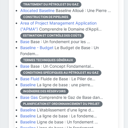
TRAITEMENT DU PÉTROLE ET DU GAZ
Allocated Baseline
Baseline Alloué : Une Pierre …
CONSTRUCTION DE PIPELINES
Area of Project Management Application
("APMA")
Comprendre le Domaine d'Appli…
ESTIMATION ET CONTRÔLE DES COÛTS
Base
Base : Un fondement pour les …
Baseline - Budget
Le Budget de Base : Un
Fondem…
TERMES TECHNIQUES GÉNÉRAUX
Base
Base : Un Concept Fondamental…
CONDITIONS SPÉCIFIQUES AU PÉTROLE ET AU GAZ
Base Fluid
Fluide de Base : Le Pilier de…
Baseline
La ligne de base : une pierre…
INGÉNIERIE DES RÉSERVOIRS
Base Gas
Comprendre le Gaz de Base dan…
PLANIFICATION ET ORDONNANCEMENT DU PROJET
Baseline
L'établissement d'une ligne d…
Baseline
La ligne de base : Le fondeme…
Baseline
Ligne de base : Un fondement …
Baseline
Ligne de base : Un fondement …