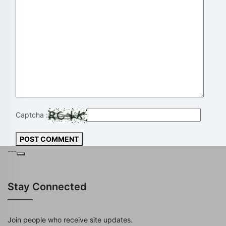
Captcha :
POST COMMENT
---
Stay Connected
Join people who receive site updates.