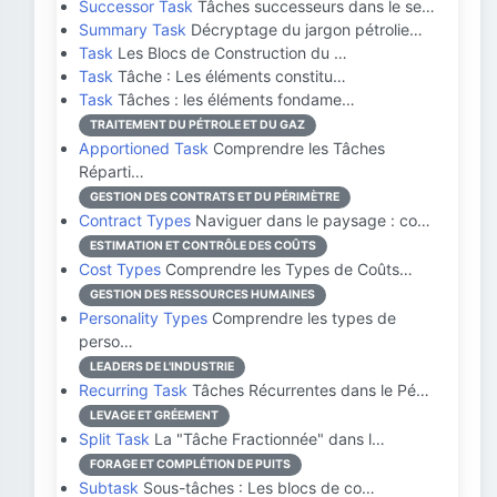
Successor Task
Tâches successeurs dans le se…
Summary Task
Décryptage du jargon pétrolie…
Task
Les Blocs de Construction du …
Task
Tâche : Les éléments constitu…
Task
Tâches : les éléments fondame…
TRAITEMENT DU PÉTROLE ET DU GAZ
Apportioned Task
Comprendre les Tâches
Réparti…
GESTION DES CONTRATS ET DU PÉRIMÈTRE
Contract Types
Naviguer dans le paysage : co…
ESTIMATION ET CONTRÔLE DES COÛTS
Cost Types
Comprendre les Types de Coûts…
GESTION DES RESSOURCES HUMAINES
Personality Types
Comprendre les types de
perso…
LEADERS DE L'INDUSTRIE
Recurring Task
Tâches Récurrentes dans le Pé…
LEVAGE ET GRÉEMENT
Split Task
La "Tâche Fractionnée" dans l…
FORAGE ET COMPLÉTION DE PUITS
Subtask
Sous-tâches : Les blocs de co…