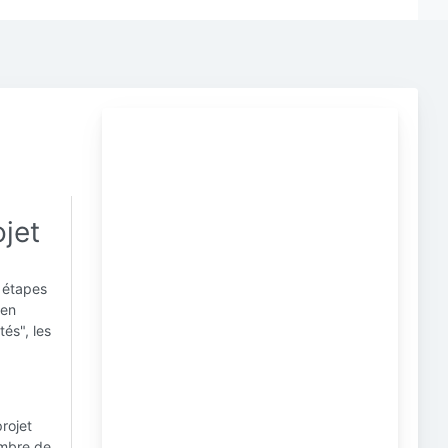
jet
s étapes
ien
tés", les
rojet
membre de