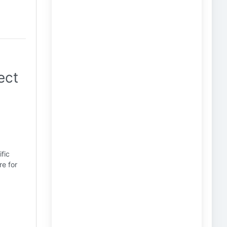
ect
ific
re for