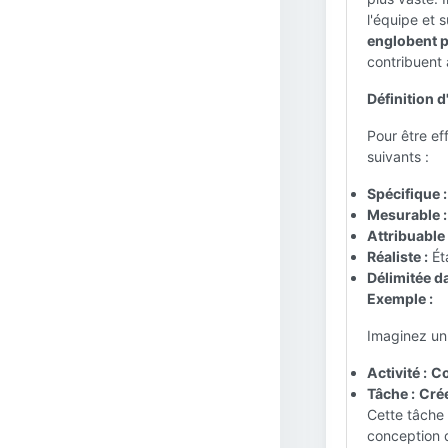
l'équipe et s
englobent p
contribuent à
Définition d
Pour être ef
suivants :
Spécifique :
Mesurable :
Attribuable 
Réaliste :
Éta
Délimitée d
Exemple :
Imaginez un
Activité :
Co
Tâche :
Crée
Cette tâche 
conception 