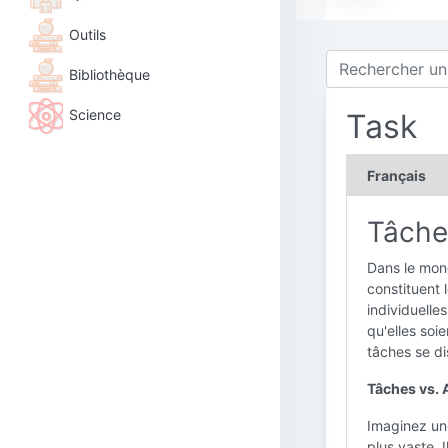
Outils
Bibliothèque
Science
Task
Français
Tâche
Dans le mond
constituent 
individuelles
qu'elles soi
tâches se di
Tâches vs. A
Imaginez u
plus vaste. 