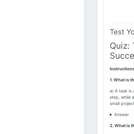
Test Y
Quiz: 
Succe
Instruction
1. What is t
a) A task is 
step, while 
small project
Answer
2. What is 