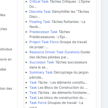
Critical Task
Tâches Critiques : L'Épine
Do…
Discrete Task
Démythifier les "Tâches
lles
Discr…
Floating Task
Tâches flottantes : La
flexib…
âches
Predecessor Task
Tâches
Prédécesseures : L'Épi…
Project Task Force
Groupe de travail
de projet :…
ndividus
Resource Driven Task Durations
Durée
des tâches pilotées par…
uivre en
Successor Task
Tâches successeurs
dans le se…
lité
Summary Task
Décryptage du jargon
pétrolie…
Task
Tâche : Les éléments constitu…
Task
Les Blocs de Construction du …
stion des
Task
Tâches : les éléments fondame…
Task
Les blocs de construction du …
Task Force
Groupes de travail : La
solut…