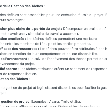
e de la Gestion des Tâches :
ien définies sont essentielles pour une exécution réussie du projet. E
ieurs avantages :
on plus claire de la portée du projet :
Décomposer un projet en t
met d'avoir une vision claire du travail à accomplir.
ion améliorée :
Les tâches définies permettent une meilleure
n entre les membres de l'équipe et les parties prenantes.
efficace des ressources :
Les tâches peuvent être attribuées à des i
ipes en fonction de leurs compétences et de leur disponibilité.
 de l'avancement :
Le suivi de l'achèvement des tâches permet de s
'avancement du projet.
ité accrue :
Les tâches attribuées créent un sentiment de responsabi
et de responsabilisation.
estion des Tâches :
 de gestion de projet et logiciels sont disponibles pour faciliter la ge
que :
 gestion de projet :
Exemples : Asana, Trello et Jira.
mples mais efficaces pour suivre les tâches et les dépendances.