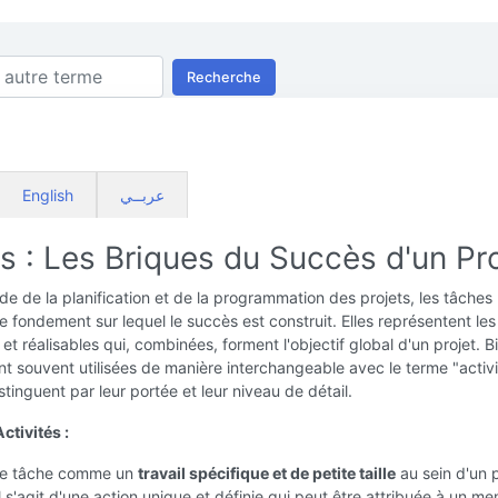
Recherche
English
عربــي
s : Les Briques du Succès d'un Pro
e de la planification et de la programmation des projets, les tâches
le fondement sur lequel le succès est construit. Elles représentent le
 et réalisables qui, combinées, forment l'objectif global d'un projet. B
ent souvent utilisées de manière interchangeable avec le terme "activi
stinguent par leur portée et leur niveau de détail.
ctivités :
ne tâche comme un
travail spécifique et de petite taille
au sein d'un p
Il s'agit d'une action unique et définie qui peut être attribuée à un 