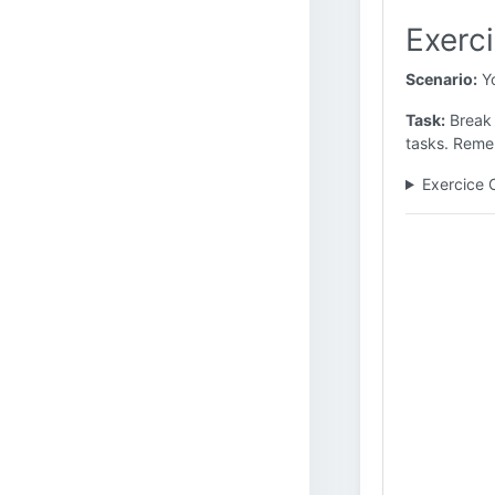
Exerc
Scenario:
Yo
Task:
Break 
tasks. Reme
Exercice 