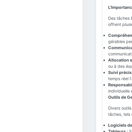
L'Importanc
Des tâches b
offrent plus
Compréhensi
gérables per
Communicat
communicatio
Allocation 
ou à des équ
Suivi précis
temps réel l
Responsabil
individuelle 
Outils de G
Divers outils
tâches, tels 
Logiciels de
Tableurs :
Si