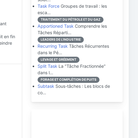
Task Force
Groupes de travail : les
esca…
TRAITEMENT DU PÉTROLE ET DU GAZ
rant
Apportioned Task
Comprendre les
Tâches Réparti…
t en fin
LEADERS DE L'INDUSTRIE
eindre
Recurring Task
Tâches Récurrentes
dans le Pé…
LEVAGE ET GRÉEMENT
Split Task
La "Tâche Fractionnée"
dans l…
FORAGE ET COMPLÉTION DE PUITS
Subtask
Sous-tâches : Les blocs de
co…