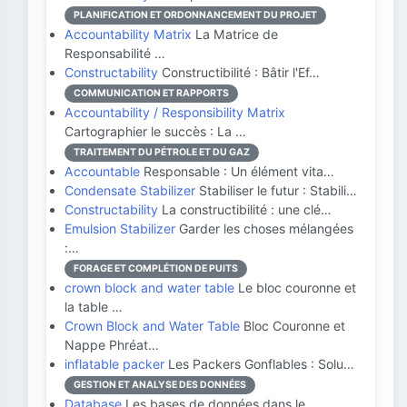
PLANIFICATION ET ORDONNANCEMENT DU PROJET
Accountability Matrix
La Matrice de
Responsabilité …
Constructability
Constructibilité : Bâtir l'Ef…
COMMUNICATION ET RAPPORTS
Accountability / Responsibility Matrix
Cartographier le succès : La …
TRAITEMENT DU PÉTROLE ET DU GAZ
Accountable
Responsable : Un élément vita…
Condensate Stabilizer
Stabiliser le futur : Stabili…
Constructability
La constructibilité : une clé…
Emulsion Stabilizer
Garder les choses mélangées
:…
FORAGE ET COMPLÉTION DE PUITS
crown block and water table
Le bloc couronne et
la table …
Crown Block and Water Table
Bloc Couronne et
Nappe Phréat…
inflatable packer
Les Packers Gonflables : Solu…
GESTION ET ANALYSE DES DONNÉES
Database
Les bases de données dans le …