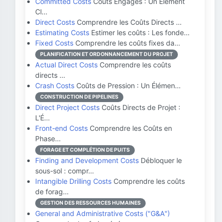
Committed Costs
Coûts Engagés : Un Élément
Cl…
Direct Costs
Comprendre les Coûts Directs …
Estimating Costs
Estimer les coûts : Les fonde…
Fixed Costs
Comprendre les coûts fixes da…
PLANIFICATION ET ORDONNANCEMENT DU PROJET
Actual Direct Costs
Comprendre les coûts
directs …
Crash Costs
Coûts de Pression : Un Élémen…
CONSTRUCTION DE PIPELINES
Direct Project Costs
Coûts Directs de Projet :
L'É…
Front-end Costs
Comprendre les Coûts en
Phase…
FORAGE ET COMPLÉTION DE PUITS
Finding and Development Costs
Débloquer le
sous-sol : compr…
Intangible Drilling Costs
Comprendre les coûts
de forag…
GESTION DES RESSOURCES HUMAINES
General and Administrative Costs ("G&A")