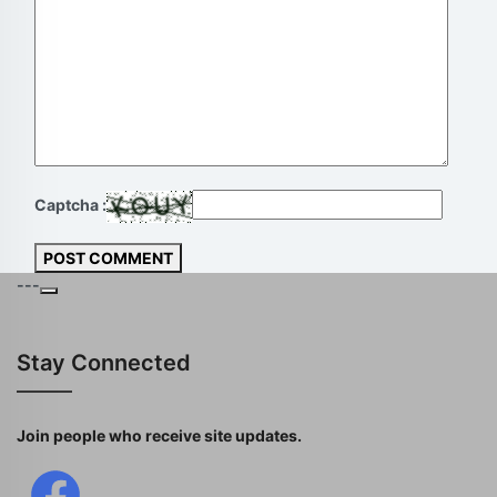
Captcha :
POST COMMENT
---
Stay Connected
Join people who receive site updates.