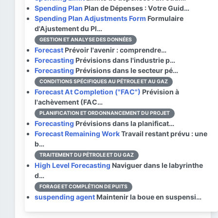
Spending Plan
Plan de Dépenses : Votre Guid…
Spending Plan Adjustments Form
Formulaire
d'Ajustement du Pl…
GESTION ET ANALYSE DES DONNÉES
Forecast
Prévoir l'avenir : comprendre…
Forecasting
Prévisions dans l'industrie p…
Forecasting
Prévisions dans le secteur pé…
CONDITIONS SPÉCIFIQUES AU PÉTROLE ET AU GAZ
Forecast At Completion ("FAC")
Prévision à
l'achèvement (FAC…
PLANIFICATION ET ORDONNANCEMENT DU PROJET
Forecasting
Prévisions dans la planificat…
Forecast Remaining Work
Travail restant prévu : une
b…
TRAITEMENT DU PÉTROLE ET DU GAZ
High Level Forecasting
Naviguer dans le labyrinthe
d…
FORAGE ET COMPLÉTION DE PUITS
suspending agent
Maintenir la boue en suspensi…