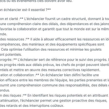
is où les événements clés doivent avoir lieu.
n échéancier est-il essentiel ?**
on et clarté :** L'échéancier fournit un cadre structuré, donnant à to
 une compréhension claire des délais, des dépendances et des jalon
 favorise la collaboration et garantit que tout le monde est sur la mê
onde.
 des ressources :** Il aide à allouer efficacement les ressources en id
ompétences, des matériaux et des équipements spécifiques sont
 Cela optimise l'utilisation des ressources et minimise les goulets
nt potentiels.
progrès :** L'échéancier sert de référence pour le suivi des progrès.
s progrès réels aux délais prévus, les chefs de projet peuvent identif
entiels et mettre en œuvre des mesures correctives rapidement.
ion et collaboration :** Un échéancier bien défini facilite une
n efficace entre les membres de l'équipe, les parties prenantes et l
l fournit une compréhension commune des responsabilités, des délais 
tendus.
n des risques :** En identifiant les risques potentiels et en attribuant
r atténuation, l'échéancier permet une gestion proactive des risques,
es retards et des interruptions coûteux.