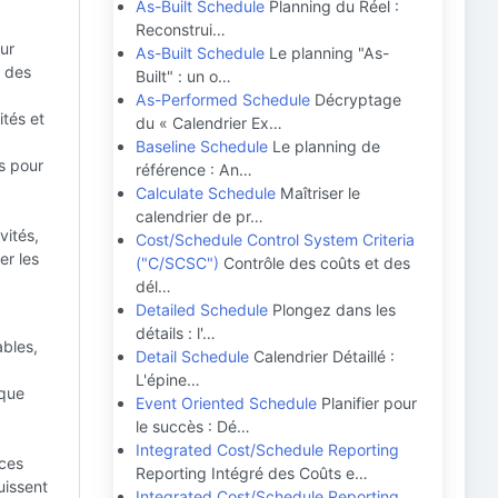
As-Built Schedule
Planning du Réel :
Reconstrui…
ur
As-Built Schedule
Le planning "As-
e des
Built" : un o…
As-Performed Schedule
Décryptage
ités et
du « Calendrier Ex…
Baseline Schedule
Le planning de
es pour
référence : An…
Calculate Schedule
Maîtriser le
calendrier de pr…
vités,
Cost/Schedule Control System Criteria
er les
("C/SCSC")
Contrôle des coûts et des
dél…
Detailed Schedule
Plongez dans les
détails : l'…
ables,
Detail Schedule
Calendrier Détaillé :
L'épine…
aque
Event Oriented Schedule
Planifier pour
le succès : Dé…
Integrated Cost/Schedule Reporting
nces
Reporting Intégré des Coûts e…
uissent
Integrated Cost/Schedule Reporting