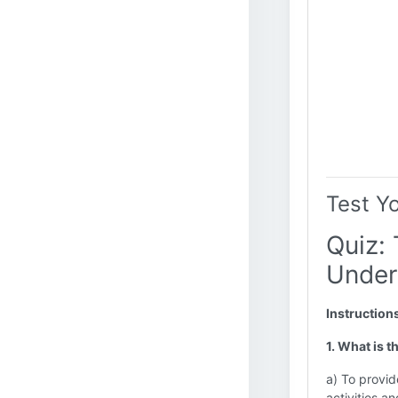
Test Y
Quiz:
Under
Instruction
1. What is 
a) To provid
activities a