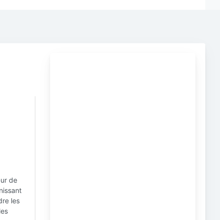
œur de
nissant
dre les
les