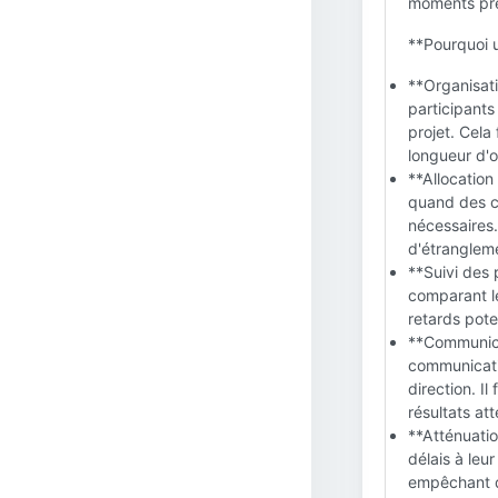
moments préc
**Pourquoi u
**Organisati
participants
projet. Cela
longueur d'
**Allocation
quand des c
nécessaires.
d'étrangleme
**Suivi des 
comparant le
retards pot
**Communicat
communicatio
direction. I
résultats at
**Atténuatio
délais à leu
empêchant d