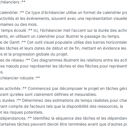
chéanciers :**
alendrier :** Ce type d'échéancier utilise un format de calendrier po
 activités et les événements, souvent avec une représentation visuell
emaines ou des mois.
 temps écoulé :** Ici, l'échéancier met l'accent sur la durée des activ
ts, en utilisant un calendrier pour illustrer le passage du temps.
de Gantt :** Cet outil visuel populaire utilise des barres horizontal
les tâches et leurs dates de début et de fin, mettant en évidence les
et la progression globale du projet.
 de réseau :** Ces diagrammes illustrent les relations entre les acti
 des nœuds pour représenter les tâches et des flèches pour représent
s.
chéancier robuste :**
 les activités :** Commencez par décomposer le projet en tâches gér
rant qu'elles sont clairement définies et mesurables.
s durées :** Déterminez des estimations de temps réalistes pour ch
nant compte de facteurs tels que la disponibilité des ressources, la
t les risques potentiels.
s dépendances :** Identifiez la séquence des tâches et les dépenda
 Certaines tâches peuvent devoir être terminées avant que d'autres p