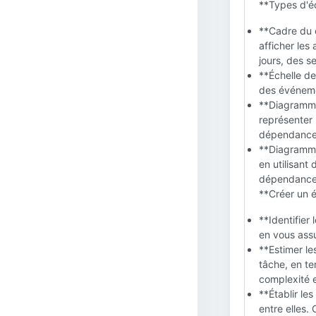
**Types d'é
**Cadre du c
afficher les
jours, des s
**Échelle de
des événemen
**Diagramme 
représenter 
dépendances 
**Diagrammes
en utilisant
dépendance
**Créer un é
**Identifier
en vous assu
**Estimer le
tâche, en te
complexité e
**Établir le
entre elles.