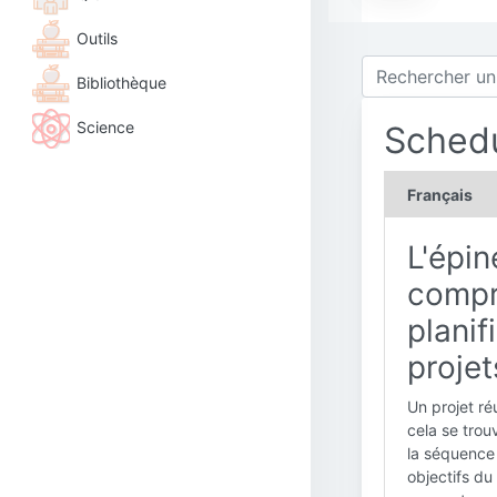
Outils
Bibliothèque
Science
Sched
Français
L'épin
compr
planif
projet
Un projet ré
cela se trou
la séquence 
objectifs du 