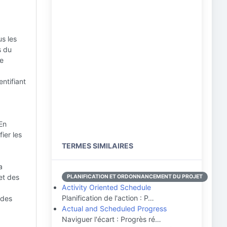
us les
s du
me
entifiant
 En
ier les
TERMES SIMILAIRES
a
et des
PLANIFICATION ET ORDONNANCEMENT DU PROJET
Activity Oriented Schedule
Planification de l'action : P…
 des
Actual and Scheduled Progress
Naviguer l'écart : Progrès ré…