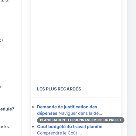
c)
am
LES PLUS REGARDÉS
Demande de justification des
chedule?
dépenses
Naviguer dans la de…
PLANIFICATION ET ORDONNANCEMENT DU PROJET
asks.
Coût budgété du travail planifié
Comprendre le Coût …