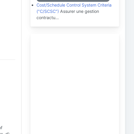
Cost/Schedule Control System Criteria
("C/SCSC")
Assurer une gestion
contractu…
:
of
rs. d)