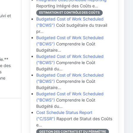
Reporting Intégré des Coûts e…
ESTIMATION ET CONTRÔLE DES COÛTS
uivi et
Budgeted Cost of Work Scheduled
("BCWS")
Coût budgétaire du travail
pr…
Budgeted Cost of Work Scheduled
("BCWS")
Comprendre le Coût
Budgétaire…
Budgeted Cost of Work Scheduled
ie.**
("BCWS")
Comprendre le Coût
ce des
Budgété du…
s
Budgeted Cost of Work Scheduled
nne
("BCWS")
Comprendre le Coût
Budgétaire…
Budgeted Cost of Work Scheduled
("BCWS")
Comprendre le Coût
Budgété du…
Cost Schedule Status Report
("C/SSR")
Rapport de Statut des Coûts
e…
GESTION DES CONTRATS ET DU PÉRIMÈTRE