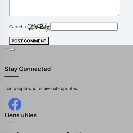
Captcha :
POST COMMENT
---
Stay Connected
Join people who receive site updates.
Liens utiles