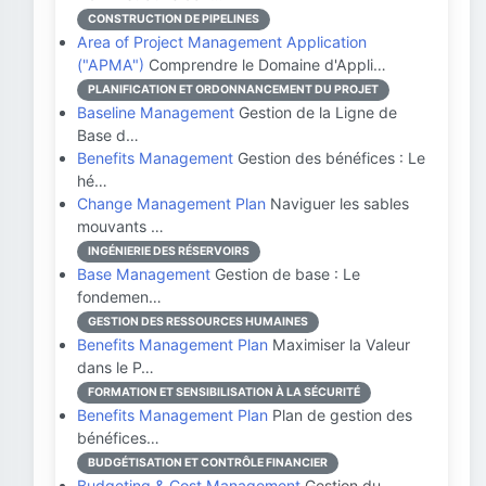
CONSTRUCTION DE PIPELINES
Area of Project Management Application
("APMA")
Comprendre le Domaine d'Appli…
PLANIFICATION ET ORDONNANCEMENT DU PROJET
Baseline Management
Gestion de la Ligne de
Base d…
Benefits Management
Gestion des bénéfices : Le
hé…
Change Management Plan
Naviguer les sables
mouvants …
INGÉNIERIE DES RÉSERVOIRS
Base Management
Gestion de base : Le
fondemen…
GESTION DES RESSOURCES HUMAINES
Benefits Management Plan
Maximiser la Valeur
dans le P…
FORMATION ET SENSIBILISATION À LA SÉCURITÉ
Benefits Management Plan
Plan de gestion des
bénéfices…
BUDGÉTISATION ET CONTRÔLE FINANCIER
Budgeting & Cost Management
Gestion du