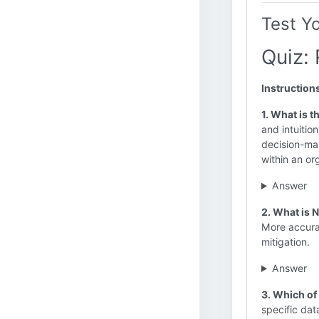
Test Y
Quiz: 
Instruction
1. What is 
and intuitio
decision-mak
within an or
Answer
2. What is N
More accura
mitigation.
Answer
3. Which of 
specific dat