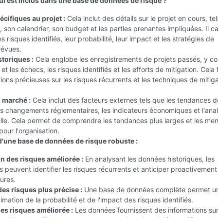
ui est inclus dans une base de données de risque ?
cifiques au projet :
Cela inclut des détails sur le projet en cours, te
 son calendrier, son budget et les parties prenantes impliquées. Il c
 risques identifiés, leur probabilité, leur impact et les stratégies de
révues.
toriques :
Cela englobe les enregistrements de projets passés, y c
 et les échecs, les risques identifiés et les efforts de mitigation. Cela 
ions précieuses sur les risques récurrents et les techniques de mitig
 marché :
Cela inclut des facteurs externes tels que les tendances d
 les changements réglementaires, les indicateurs économiques et l'ana
elle. Cela permet de comprendre les tendances plus larges et les me
pour l'organisation.
'une base de données de risque robuste :
on des risques améliorée :
En analysant les données historiques, les
s peuvent identifier les risques récurrents et anticiper proactivement
ures.
des risques plus précise :
Une base de données complète permet u
imation de la probabilité et de l'impact des risques identifiés.
des risques améliorée :
Les données fournissent des informations sur