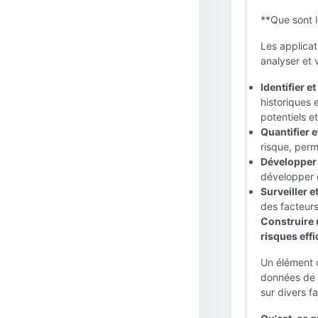
**Que sont l
Les applicat
analyser et v
Identifier et
historiques 
potentiels et
Quantifier e
risque, perm
Développer 
développer d
Surveiller e
des facteurs
Construire 
risques eff
Un élément 
données de r
sur divers f