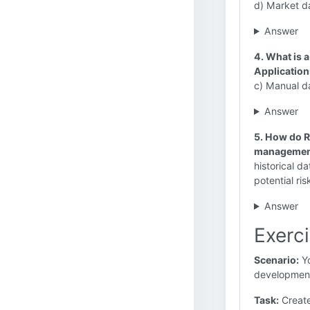
d) Market da
Answer
4. What is 
Applicatio
c) Manual da
Answer
5. How do R
managemen
historical da
potential ris
Answer
Exerci
Scenario:
Yo
development
Task:
Create