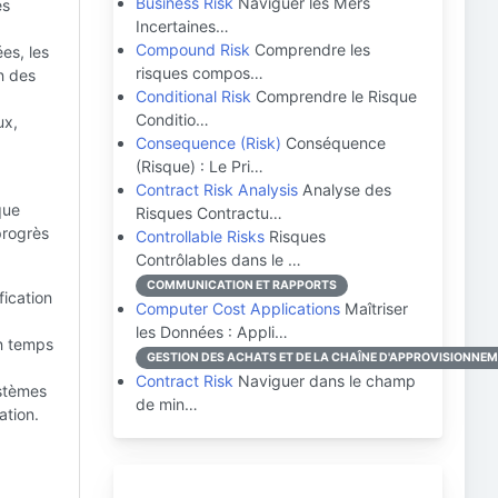
Business Risk
Naviguer les Mers
es
Incertaines…
Compound Risk
Comprendre les
es, les
risques compos…
n des
Conditional Risk
Comprendre le Risque
Conditio…
ux,
Consequence (Risk)
Conséquence
(Risque) : Le Pri…
Contract Risk Analysis
Analyse des
que
Risques Contractu…
progrès
Controllable Risks
Risques
Contrôlables dans le …
COMMUNICATION ET RAPPORTS
fication
Computer Cost Applications
Maîtriser
les Données : Appli…
n temps
GESTION DES ACHATS ET DE LA CHAÎNE D'APPROVISIONNE
Contract Risk
Naviguer dans le champ
ystèmes
de min…
ation.