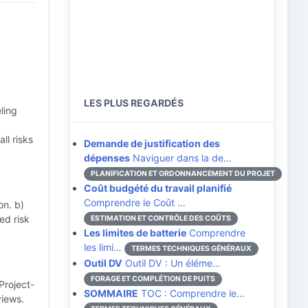
LES PLUS REGARDÉS
ling
d
ll risks
Demande de justification des
dépenses
Naviguer dans la de…
PLANIFICATION ET ORDONNANCEMENT DU PROJET
Coût budgété du travail planifié
Comprendre le Coût …
on. b)
ed risk
ESTIMATION ET CONTRÔLE DES COÛTS
Les limites de batterie
Comprendre
les limi…
TERMES TECHNIQUES GÉNÉRAUX
Outil DV
Outil DV : Un éléme…
FORAGE ET COMPLÉTION DE PUITS
Project-
SOMMAIRE
TOC : Comprendre le…
views.