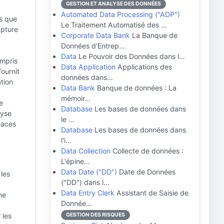
GESTION ET ANALYSE DES DONNÉES
Automated Data Processing ("ADP")
ls que
Le Traitement Automatisé des …
apture
Corporate Data Bank
La Banque de
Données d'Entrep…
Data
Le Pouvoir des Données dans l…
ompris
Data Application
Applications des
fournit
données dans…
ation
Data Bank
Banque de données : La
mémoir…
e
Database
Les bases de données dans
lyse
le …
naces
Database
Les bases de données dans
l'i…
Data Collection
Collecte de données :
L'épine…
Data Date ("DD")
Date de Données
 les
("DD") dans l…
Data Entry Clerk
Assistant de Saisie de
ne
Donnée…
 les
GESTION DES RISQUES