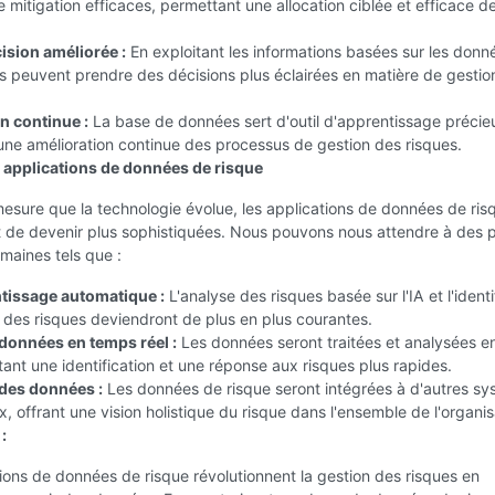
e mitigation efficaces, permettant une allocation ciblée et efficace d
ision améliorée :
En exploitant les informations basées sur les donné
s peuvent prendre des décisions plus éclairées en matière de gestio
n continue :
La base de données sert d'outil d'apprentissage précie
ne amélioration continue des processus de gestion des risques.
s applications de données de risque
mesure que la technologie évolue, les applications de données de ris
t de devenir plus sophistiquées. Nous pouvons nous attendre à des 
maines tels que :
ntissage automatique :
L'analyse des risques basée sur l'IA et l'identi
des risques deviendront de plus en plus courantes.
données en temps réel :
Les données seront traitées et analysées e
tant une identification et une réponse aux risques plus rapides.
 des données :
Les données de risque seront intégrées à d'autres s
 offrant une vision holistique du risque dans l'ensemble de l'organis
:
ions de données de risque révolutionnent la gestion des risques en