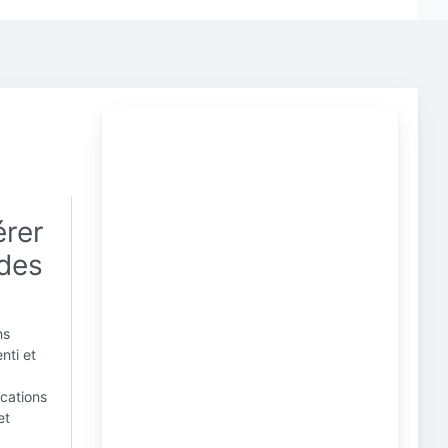
érer
 des
ns
enti et
ications
et