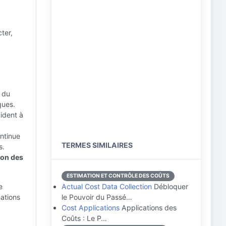
ter,
 du
ques.
ident à
ntinue
TERMES SIMILAIRES
s.
ion des
ESTIMATION ET CONTRÔLE DES COÛTS
e
Actual Cost Data Collection
Débloquer
ations
le Pouvoir du Passé…
Cost Applications
Applications des
Coûts : Le P…