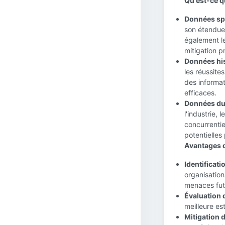
Qu'est-ce q
Données spé
son étendue,
également les
mitigation p
Données his
les réussites
des informat
efficaces.
Données du
l'industrie,
concurrenti
potentielles 
Avantages d
Identificati
organisation
menaces fut
Évaluation 
meilleure est
Mitigation 