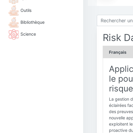
Outils
Bibliothèque
Science
Risk D
Français
Applic
le po
risqu
La gestion d
éclairées fac
des preuves
nouvelle app
exploitent l
proactive du