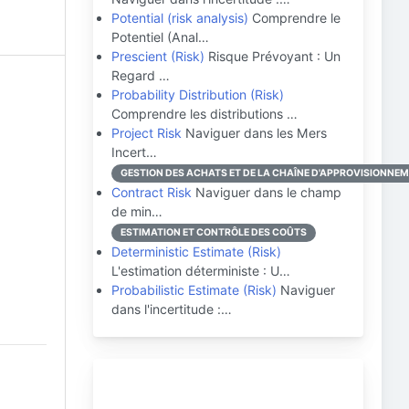
Potential (risk analysis)
Comprendre le
Potentiel (Anal…
Prescient (Risk)
Risque Prévoyant : Un
Regard …
Probability Distribution (Risk)
Comprendre les distributions …
Project Risk
Naviguer dans les Mers
Incert…
GESTION DES ACHATS ET DE LA CHAÎNE D'APPROVISIONNE
Contract Risk
Naviguer dans le champ
de min…
ESTIMATION ET CONTRÔLE DES COÛTS
Deterministic Estimate (Risk)
L'estimation déterministe : U…
Probabilistic Estimate (Risk)
Naviguer
dans l'incertitude :…