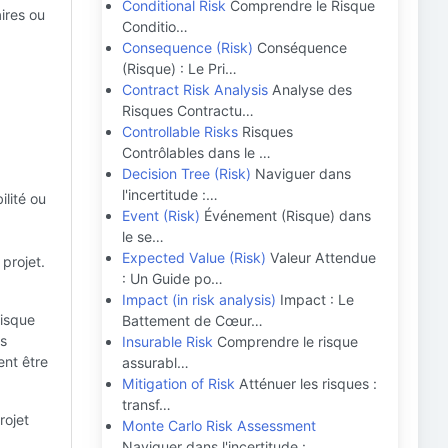
Conditional Risk
Comprendre le Risque
ires ou
Conditio…
Consequence (Risk)
Conséquence
(Risque) : Le Pri…
Contract Risk Analysis
Analyse des
,
Risques Contractu…
Controllable Risks
Risques
Contrôlables dans le …
Decision Tree (Risk)
Naviguer dans
l'incertitude :…
ilité ou
Event (Risk)
Événement (Risque) dans
le se…
Expected Value (Risk)
Valeur Attendue
 projet.
: Un Guide po…
Impact (in risk analysis)
Impact : Le
risque
Battement de Cœur…
ts
Insurable Risk
Comprendre le risque
ent être
assurabl…
Mitigation of Risk
Atténuer les risques :
transf…
rojet
Monte Carlo Risk Assessment
Naviguer dans l'incertitude :…