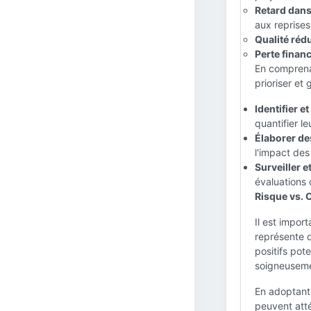
Retard dans
aux reprises
Qualité rédu
Perte financ
En comprenan
prioriser et
Identifier et
quantifier le
Élaborer des
l'impact des
Surveiller e
évaluations 
Risque vs. 
Il est impor
représente d
positifs pot
soigneuseme
En adoptant 
peuvent att