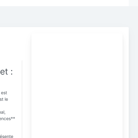
et :
 est
st le
al,
uences**
résente