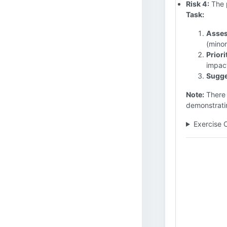
Risk 4:
The p
Task:
Asses
(minor
Priori
impact
Sugge
Note:
There 
demonstratin
Exercise 