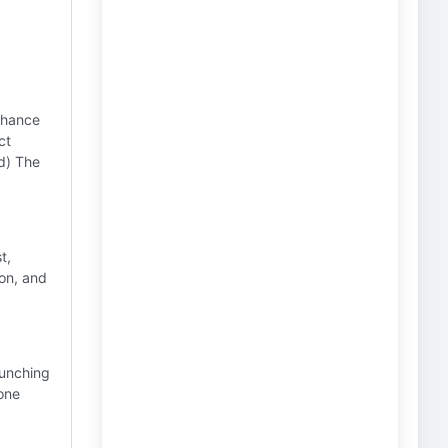
chance
ct
 d) The
t,
ion, and
aunching
one