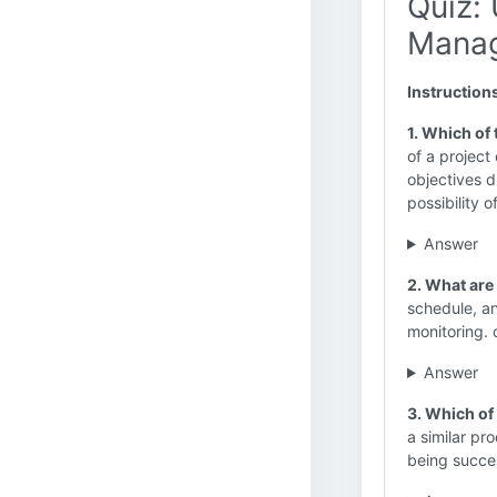
Quiz: 
Mana
Instruction
1. Which of
of a project
objectives d
possibility o
Answer
2. What are 
schedule, an
monitoring.
Answer
3. Which of
a similar pr
being succe