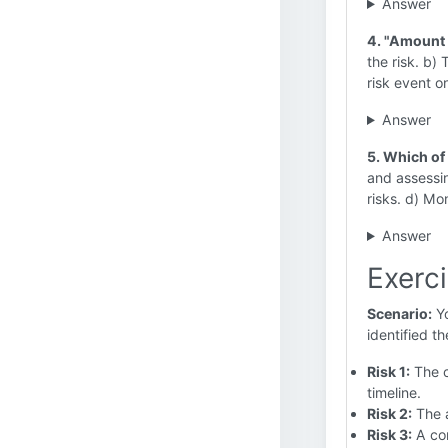
Answer
4. "Amount 
the risk. b)
risk event o
Answer
5. Which of
and assessin
risks. d) Mon
Answer
Exerc
Scenario:
Yo
identified th
Risk 1:
The c
timeline.
Risk 2:
The a
Risk 3:
A com