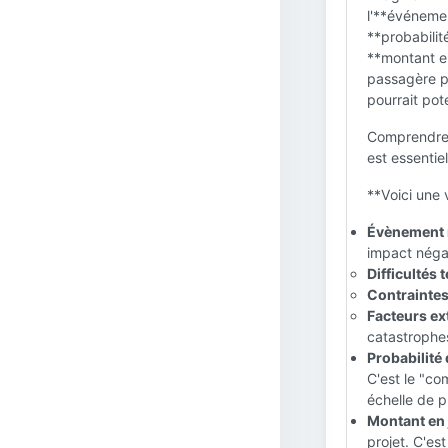
l'**événemen
**probabilit
**montant en
passagère p
pourrait pote
Comprendre c
est essentie
**Voici une 
Évènement r
impact négat
Difficultés 
Contraintes
Facteurs ex
catastrophes
Probabilité 
C'est le "co
échelle de p
Montant en 
projet. C'es