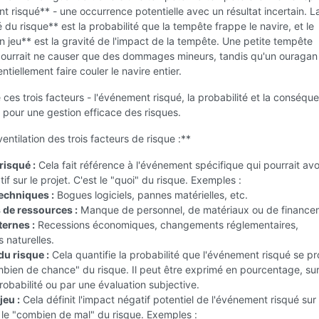
t risqué** - une occurrence potentielle avec un résultat incertain. L
é du risque** est la probabilité que la tempête frappe le navire, et le
 jeu** est la gravité de l'impact de la tempête. Une petite tempête
ourrait ne causer que des dommages mineurs, tandis qu'un ouragan
ntiellement faire couler le navire entier.
es trois facteurs - l'événement risqué, la probabilité et la conséqu
l pour une gestion efficace des risques.
ventilation des trois facteurs de risque :**
isqué :
Cela fait référence à l'événement spécifique qui pourrait avo
if sur le projet. C'est le "quoi" du risque. Exemples :
techniques :
Bogues logiciels, pannes matérielles, etc.
 de ressources :
Manque de personnel, de matériaux ou de finance
ternes :
Recessions économiques, changements réglementaires,
 naturelles.
du risque :
Cela quantifie la probabilité que l'événement risqué se pr
mbien de chance" du risque. Il peut être exprimé en pourcentage, su
robabilité ou par une évaluation subjective.
jeu :
Cela définit l'impact négatif potentiel de l'événement risqué sur 
t le "combien de mal" du risque. Exemples :