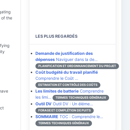
gating
 of the
LES PLUS REGARDÉS
ifying
ity
Demande de justification des
dépenses
Naviguer dans la de…
PLANIFICATION ET ORDONNANCEMENT DU PROJET
Coût budgété du travail planifié
Comprendre le Coût …
ESTIMATION ET CONTRÔLE DES COÛTS
 have
Les limites de batterie
Comprendre
les limi…
TERMES TECHNIQUES GÉNÉRAUX
Outil DV
Outil DV : Un éléme…
ct
FORAGE ET COMPLÉTION DE PUITS
SOMMAIRE
TOC : Comprendre le…
TERMES TECHNIQUES GÉNÉRAUX