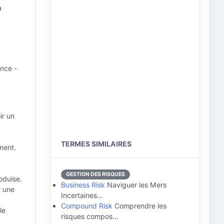
a
ence -
ir un
TERMES SIMILAIRES
ment.
GESTION DES RISQUES
oduise.
Business Risk
Naviguer les Mers
r une
Incertaines…
Compound Risk
Comprendre les
le
risques compos…