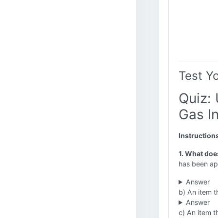
Test Y
Quiz: 
Gas I
Instruction
1. What does
has been ap
Answer
b) An item t
Answer
c) An item t