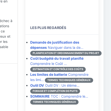
re en
 échec à
ations
LES PLUS REGARDÉS
s ce
reux et
r les
Demande de justification des
nsable
dépenses
Naviguer dans la de…
PLANIFICATION ET ORDONNANCEMENT DU PROJET
Coût budgété du travail planifié
Comprendre le Coût …
ESTIMATION ET CONTRÔLE DES COÛTS
Les limites de batterie
Comprendre
les limi…
TERMES TECHNIQUES GÉNÉRAUX
Outil DV
Outil DV : Un éléme…
FORAGE ET COMPLÉTION DE PUITS
SOMMAIRE
TOC : Comprendre le…
TERMES TECHNIQUES GÉNÉRAUX