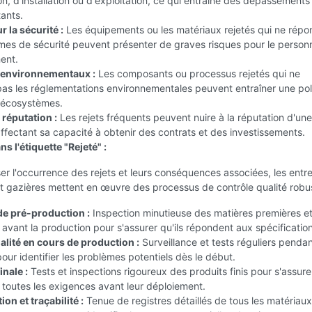
n, d'installation ou d'exploitation, ce qui entraîne des dépassements
ants.
 la sécurité :
Les équipements ou les matériaux rejetés qui ne répo
mes de sécurité peuvent présenter de graves risques pour le personn
ent.
nvironnementaux :
Les composants ou processus rejetés qui ne
as les réglementations environnementales peuvent entraîner une pol
x écosystèmes.
a réputation :
Les rejets fréquents peuvent nuire à la réputation d'une
affectant sa capacité à obtenir des contrats et des investissements.
s l'étiquette "Rejeté" :
er l'occurrence des rejets et leurs conséquences associées, les entr
et gazières mettent en œuvre des processus de contrôle qualité robus
de pré-production :
Inspection minutieuse des matières premières e
vant la production pour s'assurer qu'ils répondent aux spécification
alité en cours de production :
Surveillance et tests réguliers pendan
our identifier les problèmes potentiels dès le début.
inale :
Tests et inspections rigoureux des produits finis pour s'assurer
toutes les exigences avant leur déploiement.
n et traçabilité :
Tenue de registres détaillés de tous les matériaux