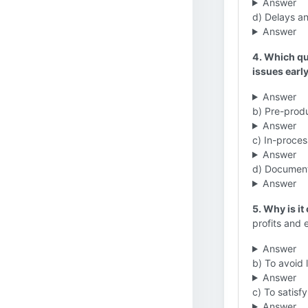
Answer
d) Delays an
Answer
4. Which qu
issues earl
Answer
b) Pre-produ
Answer
c) In-proces
Answer
d) Documenta
Answer
5. Why is it
profits and 
Answer
b) To avoid 
Answer
c) To satis
Answer