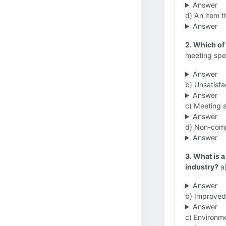
Answer
d) An item t
Answer
2. Which of
meeting spec
Answer
b) Unsatisf
Answer
c) Meeting 
Answer
d) Non-comp
Answer
3. What is a
industry?
a)
Answer
b) Improved
Answer
c) Environme