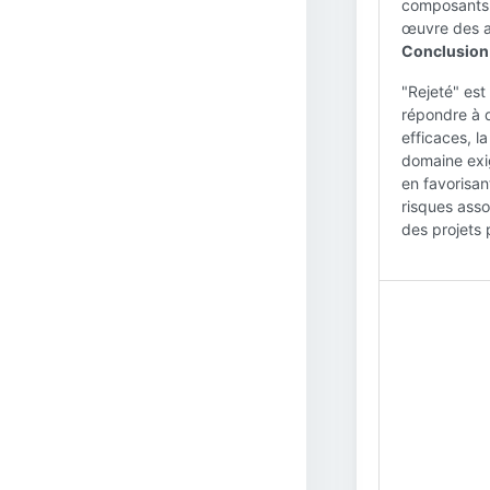
composants e
œuvre des a
Conclusion 
"Rejeté" est
répondre à d
efficaces, l
domaine exi
en favorisan
risques asso
des projets p