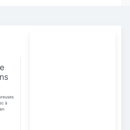
ie
ons
oureuses
ec à
 en