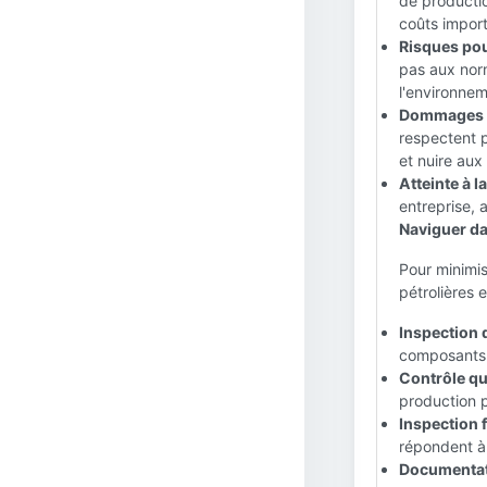
de productio
coûts import
Risques pour
pas aux nor
l'environnem
Dommages e
respectent p
et nuire au
Atteinte à l
entreprise, 
Naviguer dan
Pour minimis
pétrolières 
Inspection 
composants a
Contrôle qu
production p
Inspection f
répondent à 
Documentatio