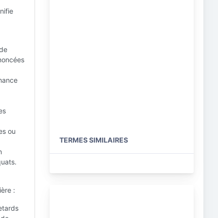
nifie
 de
énoncées
rmance
es
es ou
TERMES SIMILAIRES
n
quats.
ère :
etards