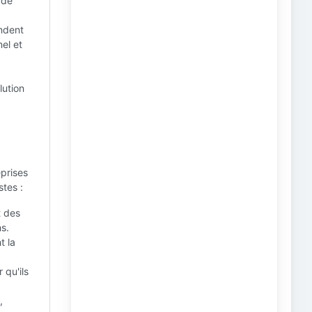
 de
ndent
el et
lution
eprises
tes :
t des
s.
t la
 qu'ils
,