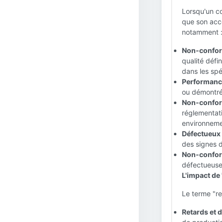
Lorsqu'un co
que son acce
notamment 
Non-conform
qualité défi
dans les spé
Performance
ou démontré 
Non-conform
réglementati
environneme
Défectueux
des signes d
Non-conform
défectueuse,
L'impact de 
Le terme "re
Retards et 