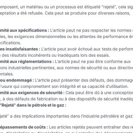
mposant, un matériau ou un processus est étiqueté "rejeté", cela sig
ptation a été refusée. Cela peut se produire pour diverses raisons,
:
ité aux spécifications :
L'article peut ne pas respecter les normes
nies, les exigences dimensionnelles ou les attentes de performance 
cifications.
s insatisfaisantes :
L'article peut avoir échoué aux tests de perfo
des résultats incohérents ou inadéquats lors des essais.
ité aux réglementations :
L'article peut ne pas être conforme aux
ons industrielles pertinentes, aux normes de sécurité ou aux directiv
ntales.
 ou endommagé :
L'article peut présenter des défauts, des dommag
'usure qui compromettent son intégrité et sa capacité d'utilisation.
ité aux exigences de sécurité :
Cela peut être dû à une conceptio
 à des défauts de fabrication ou à des dispositifs de sécurité inadé
"Rejeté" dans le pétrole et le gaz :
jeté" a des implications importantes dans l'industrie pétrolière et gazi
dépassements de coûts :
Les articles rejetés peuvent entraîner des r