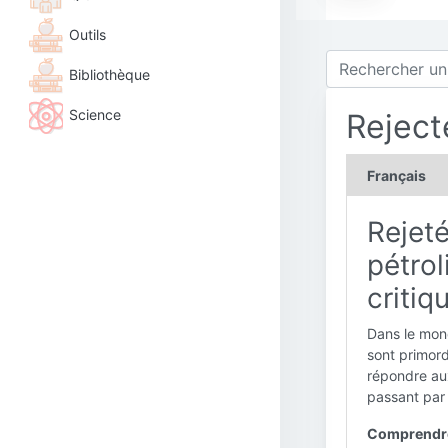
Outils
Bibliothèque
Science
Reject
Français
Rejeté
pétrol
critiq
Dans le mond
sont primord
répondre aux
passant par 
Comprendre 