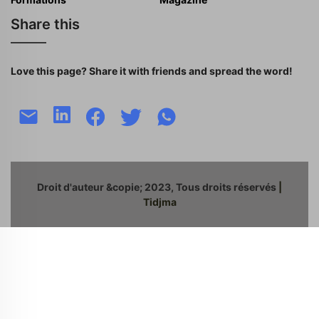
Share this
Love this page? Share it with friends and spread the word!
Droit d'auteur &copie; 2023, Tous droits réservés
|
Tidjma