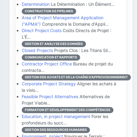
Determination
La Détermination : Un Élément…
CONSTRUCTION DE PIPELINES
Area of Project Management Application
("APMA")
Comprendre le Domaine d'Appli…
Direct Project Costs
Coûts Directs de Projet :
L'É…
GESTION ET ANALYSE DES DONNÉES
Closed Projects
Projets Clos : Les Titans Sil…
COMMUNICATION ET RAPPORTS
Contractor Project Office
Bureau de projet du
contracta…
GESTION DES ACHATS ET DE LA CHAÎNE D'APPROVISIONNEMENT
Corporate Project Strategy
Aligner les achats à
la visio…
Feasible Project Alternatives
Alternatives de
Projet Viable…
FORMATION ET DÉVELOPPEMENT DES COMPÉTENCES
Education, in project management
Forer les
profondeurs du succ…
GESTION DES RESSOURCES HUMAINES
Environment, project
Naviguer le Terrain :