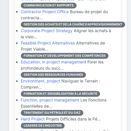
COMMUNICATION ET RAPPORTS
Contractor Project Office
Bureau de projet du
contracta…
GESTION DES ACHATS ET DE LA CHAÎNE D'APPROVISIONNEMENT
Corporate Project Strategy
Aligner les achats à
la visio…
Feasible Project Alternatives
Alternatives de
Projet Viable…
FORMATION ET DÉVELOPPEMENT DES COMPÉTENCES
Education, in project management
Forer les
profondeurs du succ…
GESTION DES RESSOURCES HUMAINES
Environment, project
Naviguer le Terrain :
Compren…
FORMATION ET SENSIBILISATION À LA SÉCURITÉ
Function, project management
Les Fonctions
Essentielles de…
TRAITEMENT DU PÉTROLE ET DU GAZ
Hard Project
Projets Difficiles dans le Pé…
LEADERS DE L'INDUSTRIE