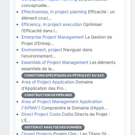
conceptuelle…
Effectiveness, in project planning
Efficacité : un
élément cruci…
Efficiency, in project execution
Optimiser
l'Efficacité dans l…
Enterprise Project Management
La Gestion de
Projet d'Entrep…
Environment, project
Naviguer dans
l'environnement…
Essentials of Project Management
Les éléments
essentiels de la…
CONDITIONS SPÉCIFIQUES AU PÉTROLE ET AU GAZ
Area of Project Application
Domaine
d'Application des Pro…
CONSTRUCTION DE PIPELINES
Area of Project Management Application
("APMA")
Comprendre le Domaine d'Appli…
Direct Project Costs
Coûts Directs de Projet :
L'É…
GESTION ET ANALYSE DES DONNÉES
Closed Projects
Projets Clos : Les Titans Sil…