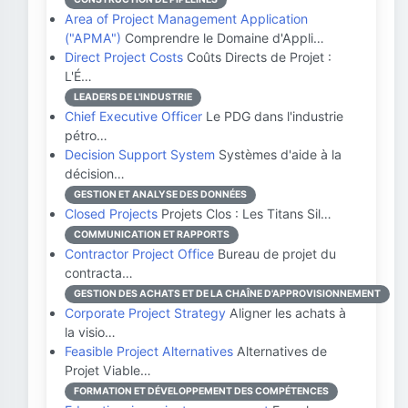
Area of Project Management Application
("APMA")
Comprendre le Domaine d'Appli…
Direct Project Costs
Coûts Directs de Projet :
L'É…
LEADERS DE L'INDUSTRIE
Chief Executive Officer
Le PDG dans l'industrie
pétro…
Decision Support System
Systèmes d'aide à la
décision…
GESTION ET ANALYSE DES DONNÉES
Closed Projects
Projets Clos : Les Titans Sil…
COMMUNICATION ET RAPPORTS
Contractor Project Office
Bureau de projet du
contracta…
GESTION DES ACHATS ET DE LA CHAÎNE D'APPROVISIONNEMENT
Corporate Project Strategy
Aligner les achats à
la visio…
Feasible Project Alternatives
Alternatives de
Projet Viable…
FORMATION ET DÉVELOPPEMENT DES COMPÉTENCES