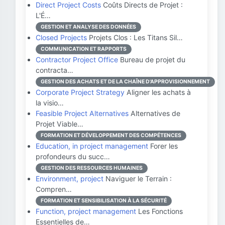
Direct Project Costs
Coûts Directs de Projet :
L'É…
GESTION ET ANALYSE DES DONNÉES
Closed Projects
Projets Clos : Les Titans Sil…
COMMUNICATION ET RAPPORTS
Contractor Project Office
Bureau de projet du
contracta…
GESTION DES ACHATS ET DE LA CHAÎNE D'APPROVISIONNEMENT
Corporate Project Strategy
Aligner les achats à
la visio…
Feasible Project Alternatives
Alternatives de
Projet Viable…
FORMATION ET DÉVELOPPEMENT DES COMPÉTENCES
Education, in project management
Forer les
profondeurs du succ…
GESTION DES RESSOURCES HUMAINES
Environment, project
Naviguer le Terrain :
Compren…
FORMATION ET SENSIBILISATION À LA SÉCURITÉ
Function, project management
Les Fonctions
Essentielles de…