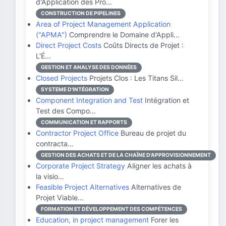
d'Application des Pro…
CONSTRUCTION DE PIPELINES
Area of Project Management Application
("APMA")
Comprendre le Domaine d'Appli…
Direct Project Costs
Coûts Directs de Projet :
L'É…
GESTION ET ANALYSE DES DONNÉES
Closed Projects
Projets Clos : Les Titans Sil…
SYSTEME D'INTÉGRATION
Component Integration and Test
Intégration et
Test des Compo…
COMMUNICATION ET RAPPORTS
Contractor Project Office
Bureau de projet du
contracta…
GESTION DES ACHATS ET DE LA CHAÎNE D'APPROVISIONNEMENT
Corporate Project Strategy
Aligner les achats à
la visio…
Feasible Project Alternatives
Alternatives de
Projet Viable…
FORMATION ET DÉVELOPPEMENT DES COMPÉTENCES
Education, in project management
Forer les