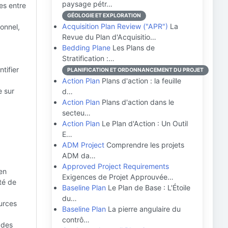
paysage pétr…
es entre
GÉOLOGIE ET EXPLORATION
Acquisition Plan Review ("APR")
La
sonnel,
Revue du Plan d'Acquisitio…
Bedding Plane
Les Plans de
Stratification :…
tifier
PLANIFICATION ET ORDONNANCEMENT DU PROJET
Action Plan
Plans d'action : la feuille
e sur
d…
Action Plan
Plans d'action dans le
secteu…
Action Plan
Le Plan d'Action : Un Outil
E…
ADM Project
Comprendre les projets
ADM da…
Approved Project Requirements
 en
Exigences de Projet Approuvée…
té de
Baseline Plan
Le Plan de Base : L'Étoile
du…
ources
Baseline Plan
La pierre angulaire du
contrô…
 des