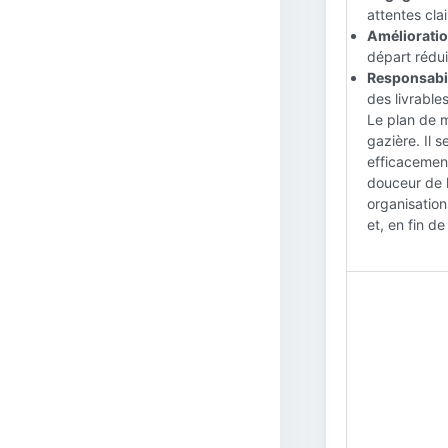
attentes cla
Amélioration
départ rédui
Responsabili
des livrables
Le plan de m
gazière. Il 
efficacement
douceur de l
organisatio
et, en fin d