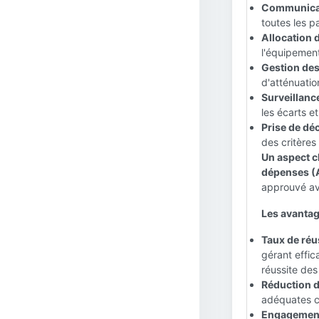
Communicati
toutes les p
Allocation 
l'équipement
Gestion des
d'atténuatio
Surveillanc
les écarts e
Prise de déc
des critères 
Un aspect c
dépenses (
approuvé ava
Les avantag
Taux de réus
gérant effic
réussite des
Réduction de
adéquates co
Engagement 