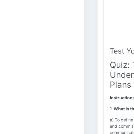
Test Y
Quiz:
Under
Plans 
Instruction
1. What is 
a) To define
and commissi
communicate