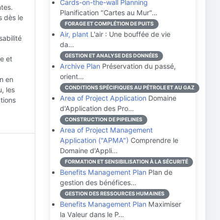
Cards-on-the-wall Planning
ntes.
Planification "Cartes au Mur"…
s dès le
FORAGE ET COMPLÉTION DE PUITS
Air, plant
L'air : Une bouffée de vie
abilité
da…
GESTION ET ANALYSE DES DONNÉES
e et
Archive Plan
Préservation du passé,
orient…
on en
CONDITIONS SPÉCIFIQUES AU PÉTROLE ET AU GAZ
, les
Area of Project Application
Domaine
tions
d'Application des Pro…
CONSTRUCTION DE PIPELINES
Area of Project Management
Application ("APMA")
Comprendre le
Domaine d'Appli…
FORMATION ET SENSIBILISATION À LA SÉCURITÉ
Benefits Management Plan
Plan de
gestion des bénéfices…
GESTION DES RESSOURCES HUMAINES
Benefits Management Plan
Maximiser
la Valeur dans le P…