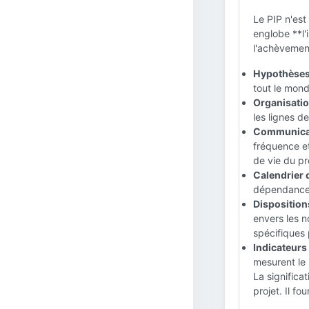
Le PIP n'est
englobe **l'
l'achèvemen
Hypothèses
tout le mond
Organisatio
les lignes d
Communicati
fréquence et
de vie du pr
Calendrier d
dépendances 
Dispositions
envers les n
spécifiques 
Indicateurs 
mesurent le 
La significa
projet. Il fo