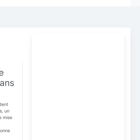
e
dans
dent
s, un
de mise
 bonne