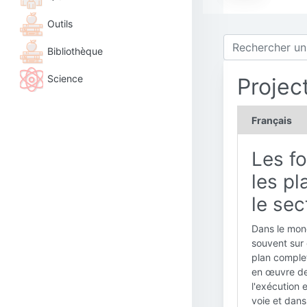
Outils
Bibliothèque
Science
Projec
Français
Les f
les p
le sec
Dans le mon
souvent sur
plan complet
en œuvre de 
l'exécution e
voie et dans