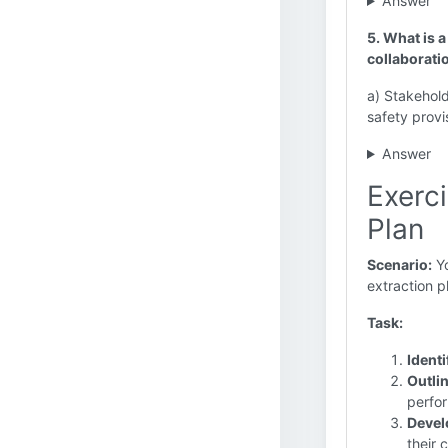
Answer
5. What is a
collaborati
a) Stakehol
safety provi
Answer
Exerci
Plan
Scenario:
Yo
extraction p
Task:
Ident
Outlin
perfo
Devel
their 