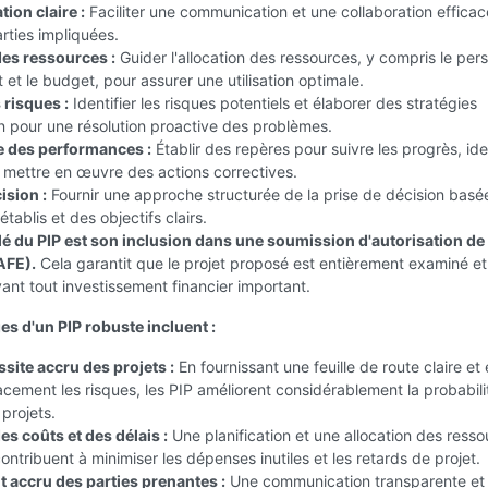
on claire :
Faciliter une communication et une collaboration efficac
arties impliquées.
des ressources :
Guider l'allocation des ressources, y compris le per
 et le budget, pour assurer une utilisation optimale.
 risques :
Identifier les risques potentiels et élaborer des stratégies
n pour une résolution proactive des problèmes.
e des performances :
Établir des repères pour suivre les progrès, iden
t mettre en œuvre des actions correctives.
ision :
Fournir une approche structurée de la prise de décision basé
établis et des objectifs clairs.
lé du PIP est son inclusion dans une soumission d'autorisation de
AFE).
Cela garantit que le projet proposé est entièrement examiné et
nt tout investissement financier important.
es d'un PIP robuste incluent :
site accru des projets :
En fournissant une feuille de route claire et
acement les risques, les PIP améliorent considérablement la probabili
 projets.
s coûts et des délais :
Une planification et une allocation des ress
ntribuent à minimiser les dépenses inutiles et les retards de projet.
accru des parties prenantes :
Une communication transparente et