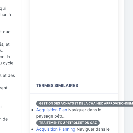
qui
tion à
nt que
és, et
s.
on, la
u cycle
s et des
TERMES SIMILAIRES
ment
GESTION DES ACHATS ET DE LA CHAÎNE D'APPROVISIONNE
i
Acquisition Plan
Naviguer dans le
paysage pétr…
on de
TRAITEMENT DU PÉTROLE ET DU GAZ
Acquisition Planning
Naviguer dans le