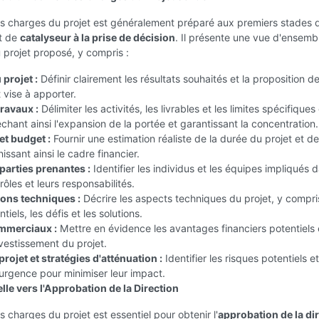
es charges du projet est généralement préparé aux premiers stades 
rt de
catalyseur à la prise de décision
. Il présente une vue d'ensemb
projet proposé, y compris :
 projet :
Définir clairement les résultats souhaités et la proposition d
t vise à apporter.
ravaux :
Délimiter les activités, les livrables et les limites spécifiques
chant ainsi l'expansion de la portée et garantissant la concentration.
et budget :
Fournir une estimation réaliste de la durée du projet et d
issant ainsi le cadre financier.
parties prenantes :
Identifier les individus et les équipes impliqués d
 rôles et leurs responsabilités.
ons techniques :
Décrire les aspects techniques du projet, y compri
tiels, les défis et les solutions.
mmerciaux :
Mettre en évidence les avantages financiers potentiels e
nvestissement du projet.
rojet et stratégies d'atténuation :
Identifier les risques potentiels et
urgence pour minimiser leur impact.
lle vers l'Approbation de la Direction
s charges du projet est essentiel pour obtenir l'
approbation de la di