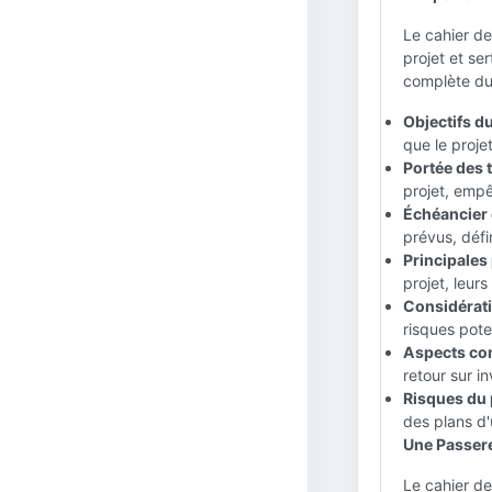
Le cahier d
projet et se
complète du 
Objectifs du
que le proje
Portée des t
projet, empê
Échéancier 
prévus, défin
Principales 
projet, leurs
Considérati
risques poten
Aspects co
retour sur i
Risques du p
des plans d'
Une Passere
Le cahier de