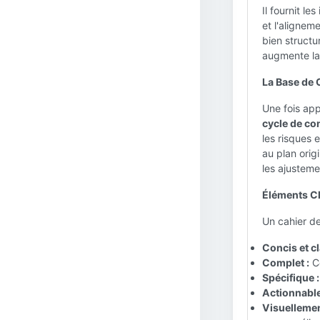
Il fournit le
et l'alignem
bien structu
augmente la 
La Base de 
Une fois app
cycle de con
les risques 
au plan ori
les ajusteme
Éléments Cl
Un cahier de
Concis et cla
Complet :
Co
Spécifique :
Actionnable
Visuellemen