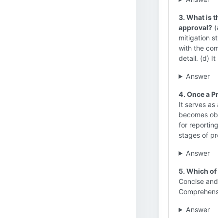
3. What is t
approval?
(
mitigation st
with the com
detail. (d) I
Answer
4. Once a P
It serves as
becomes obso
for reportin
stages of pr
Answer
5. Which of 
Concise and 
Comprehensiv
Answer