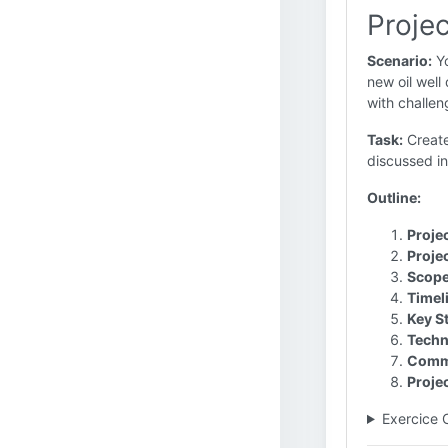
Projec
Scenario:
Yo
new oil well 
with challen
Task:
Create
discussed in 
Outline:
Projec
Projec
Scope
Timel
Key S
Techn
Comme
Projec
Exercice 