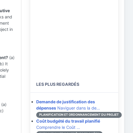
utive
sks and
nment
ject in
ent?
(a)
b) It
olely
ial
LES PLUS REGARDÉS
Demande de justification des
(a)
dépenses
Naviguer dans la de…
c)
PLANIFICATION ET ORDONNANCEMENT DU PROJET
Coût budgété du travail planifié
Comprendre le Coût …