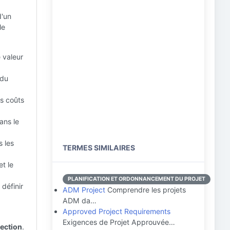
d'un
le
e valeur
 du
es coûts
ans le
s les
TERMES SIMILAIRES
t le
PLANIFICATION ET ORDONNANCEMENT DU PROJET
 définir
ADM Project
Comprendre les projets
ADM da…
Approved Project Requirements
Exigences de Projet Approuvée…
rection
.