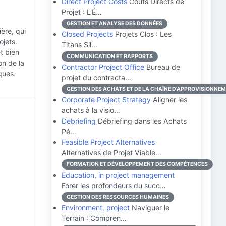
Direct Project Costs
Coûts Directs de
Projet : L'É…
GESTION ET ANALYSE DES DONNÉES
ière, qui
Closed Projects
Projets Clos : Les
ojets.
Titans Sil…
t bien
COMMUNICATION ET RAPPORTS
on de la
Contractor Project Office
Bureau de
ques.
projet du contracta…
GESTION DES ACHATS ET DE LA CHAÎNE D'APPROVISIONNE
Corporate Project Strategy
Aligner les
achats à la visio…
Debriefing
Débriefing dans les Achats
Pé…
Feasible Project Alternatives
Alternatives de Projet Viable…
FORMATION ET DÉVELOPPEMENT DES COMPÉTENCES
Education, in project management
Forer les profondeurs du succ…
GESTION DES RESSOURCES HUMAINES
Environment, project
Naviguer le
Terrain : Compren…