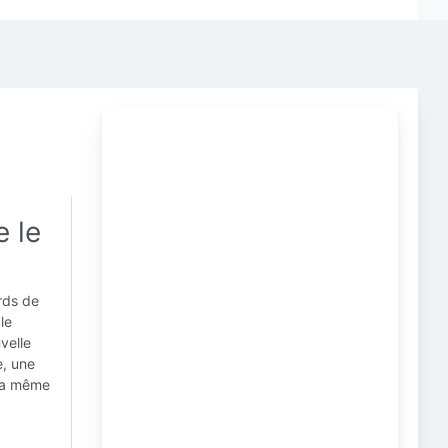
e le
rds de
le
velle
e, une
 la même