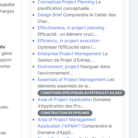
Conceptual Project Planning
La
sabilité
planification conceptuelle…
 charges
Design Brief
Comprendre le Cahier des
Char…
Effectiveness, in project planning
Efficacité : un élément cruci…
Efficiency, in project execution
 du
Optimiser l'Efficacité dans l…
, gérer
Enterprise Project Management
La
rapport
Gestion de Projet d'Entrep…
porter
Environment, project
Naviguer dans
l'environnement…
Essentials of Project Management
Les
éléments essentiels de la…
CONDITIONS SPÉCIFIQUES AU PÉTROLE ET AU GAZ
Area of Project Application
Domaine
d'Application des Pro…
ques.
CONSTRUCTION DE PIPELINES
Area of Project Management
Application ("APMA")
Comprendre le
Domaine d'Appli…
mas