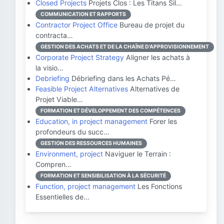
Closed Projects
Projets Clos : Les Titans Sil…
COMMUNICATION ET RAPPORTS
Contractor Project Office
Bureau de projet du
contracta…
GESTION DES ACHATS ET DE LA CHAÎNE D'APPROVISIONNEMENT
Corporate Project Strategy
Aligner les achats à
la visio…
Debriefing
Débriefing dans les Achats Pé…
Feasible Project Alternatives
Alternatives de
Projet Viable…
FORMATION ET DÉVELOPPEMENT DES COMPÉTENCES
Education, in project management
Forer les
profondeurs du succ…
GESTION DES RESSOURCES HUMAINES
Environment, project
Naviguer le Terrain :
Compren…
FORMATION ET SENSIBILISATION À LA SÉCURITÉ
Function, project management
Les Fonctions
Essentielles de…