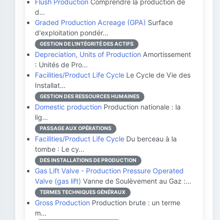
Flush Production
Comprendre la production de
d…
Graded Production Acreage (GPA)
Surface
d'exploitation pondér…
GESTION DE L'INTÉGRITÉ DES ACTIFS
Depreciation, Units of Production
Amortissement
: Unités de Pro…
Facilities/Product Life Cycle
Le Cycle de Vie des
Installat…
GESTION DES RESSOURCES HUMAINES
Domestic production
Production nationale : la
lig…
PASSAGE AUX OPÉRATIONS
Facilities/Product Life Cycle
Du berceau à la
tombe : Le cy…
DES INSTALLATIONS DE PRODUCTION
Gas Lift Valve - Production Pressure Operated
Valve (gas lift)
Vanne de Soulèvement au Gaz :…
TERMES TECHNIQUES GÉNÉRAUX
Gross Production
Production brute : un terme
m…