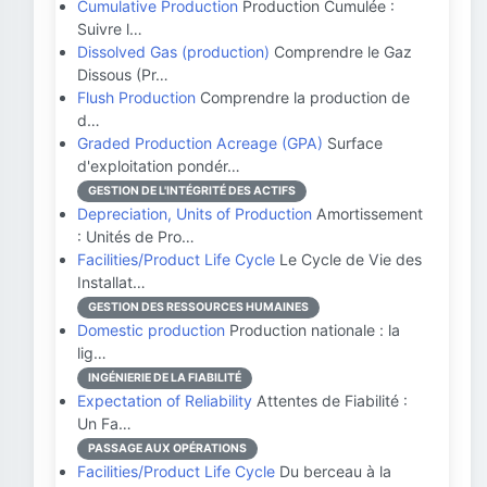
Cumulative Production
Production Cumulée :
Suivre l…
Dissolved Gas (production)
Comprendre le Gaz
Dissous (Pr…
Flush Production
Comprendre la production de
d…
Graded Production Acreage (GPA)
Surface
d'exploitation pondér…
GESTION DE L'INTÉGRITÉ DES ACTIFS
Depreciation, Units of Production
Amortissement
: Unités de Pro…
Facilities/Product Life Cycle
Le Cycle de Vie des
Installat…
GESTION DES RESSOURCES HUMAINES
Domestic production
Production nationale : la
lig…
INGÉNIERIE DE LA FIABILITÉ
Expectation of Reliability
Attentes de Fiabilité :
Un Fa…
PASSAGE AUX OPÉRATIONS
Facilities/Product Life Cycle
Du berceau à la