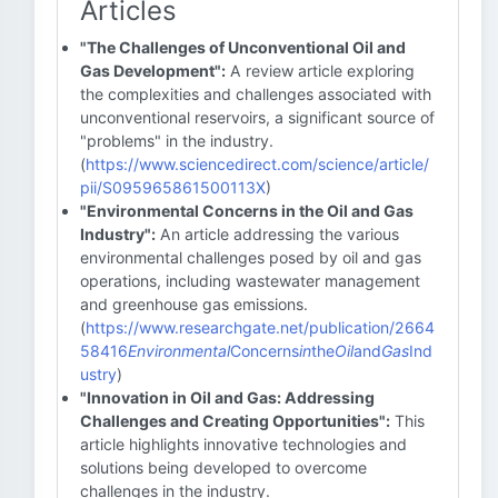
Articles
"The Challenges of Unconventional Oil and
Gas Development":
A review article exploring
the complexities and challenges associated with
unconventional reservoirs, a significant source of
"problems" in the industry.
(
https://www.sciencedirect.com/science/article/
pii/S095965861500113X
)
"Environmental Concerns in the Oil and Gas
Industry":
An article addressing the various
environmental challenges posed by oil and gas
operations, including wastewater management
and greenhouse gas emissions.
(
https://www.researchgate.net/publication/2664
58416
Environmental
Concerns
in
the
Oil
and
Gas
Ind
ustry
)
"Innovation in Oil and Gas: Addressing
Challenges and Creating Opportunities":
This
article highlights innovative technologies and
solutions being developed to overcome
challenges in the industry.