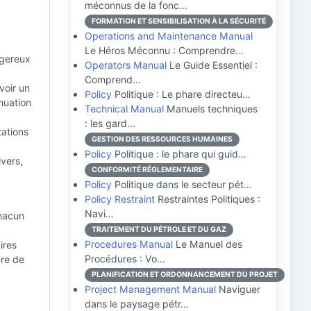
méconnus de la fonc…
FORMATION ET SENSIBILISATION À LA SÉCURITÉ
Operations and Maintenance Manual
Le Héros Méconnu : Comprendre…
ngereux
Operators Manual
Le Guide Essentiel :
Comprend…
voir un
Policy
Politique : Le phare directeu…
nuation
Technical Manual
Manuels techniques
: les gard…
ations
GESTION DES RESSOURCES HUMAINES
Policy
Politique : le phare qui guid…
vers,
CONFORMITÉ RÉGLEMENTAIRE
Policy
Politique dans le secteur pét…
Policy Restraint
Restraintes Politiques :
Navi…
chacun
TRAITEMENT DU PÉTROLE ET DU GAZ
Procedures Manual
Le Manuel des
ires
Procédures : Vo…
ère de
PLANIFICATION ET ORDONNANCEMENT DU PROJET
Project Management Manual
Naviguer
dans le paysage pétr…