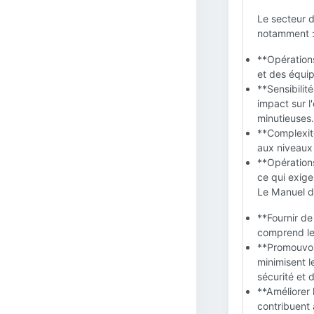
Le secteur d
notamment 
**Opérations
et des équi
**Sensibilit
impact sur l
minutieuses.
**Complexit
aux niveaux n
**Opérations
ce qui exige
Le Manuel de
**Fournir de
comprend le
**Promouvoir
minimisent l
sécurité et 
**Améliorer 
contribuent à