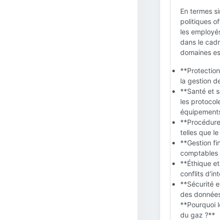
En termes si
politiques of
les employés
dans le cadr
domaines esse
**Protection
la gestion d
**Santé et s
les protocol
équipement
**Procédures
telles que le
**Gestion fi
comptables e
**Éthique et
conflits d'i
**Sécurité e
des données
**Pourquoi l
du gaz ?**