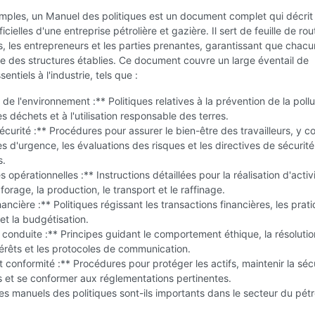
mples, un Manuel des politiques est un document complet qui décrit 
ficielles d'une entreprise pétrolière et gazière. Il sert de feuille de ro
, les entrepreneurs et les parties prenantes, garantissant que chac
e des structures établies. Ce document couvre un large éventail de
ntiels à l'industrie, tels que :
 de l'environnement :** Politiques relatives à la prévention de la pollu
es déchets et à l'utilisation responsable des terres.
écurité :** Procédures pour assurer le bien-être des travailleurs, y c
es d'urgence, les évaluations des risques et les directives de sécurit
s.
 opérationnelles :** Instructions détaillées pour la réalisation d'activ
 forage, la production, le transport et le raffinage.
nancière :** Politiques régissant les transactions financières, les prat
t la budgétisation.
 conduite :** Principes guidant le comportement éthique, la résoluti
ntérêts et les protocoles de communication.
t conformité :** Procédures pour protéger les actifs, maintenir la séc
 et se conformer aux réglementations pertinentes.
es manuels des politiques sont-ils importants dans le secteur du pétr