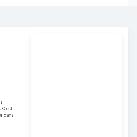
es
. C'est
er dans