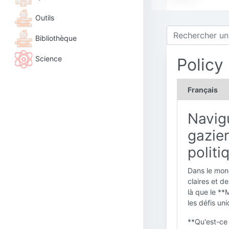
Outils
Bibliothèque
Science
Policy
Français
Navigu
gazier
politi
Dans le mon
claires et d
là que le **
les défis uni
**Qu'est-ce 