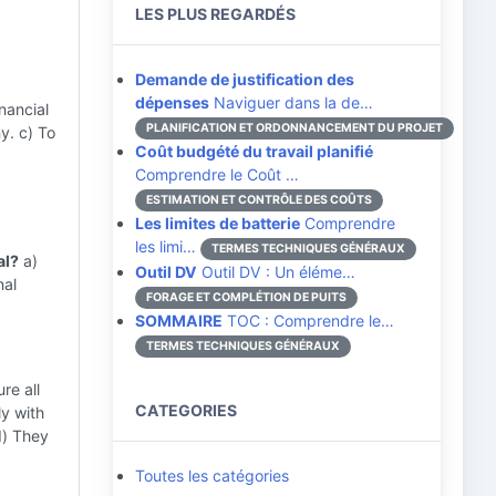
LES PLUS REGARDÉS
Demande de justification des
dépenses
Naviguer dans la de…
inancial
PLANIFICATION ET ORDONNANCEMENT DU PROJET
y. c) To
Coût budgété du travail planifié
Comprendre le Coût …
ESTIMATION ET CONTRÔLE DES COÛTS
Les limites de batterie
Comprendre
les limi…
TERMES TECHNIQUES GÉNÉRAUX
al?
a)
Outil DV
Outil DV : Un éléme…
nal
FORAGE ET COMPLÉTION DE PUITS
SOMMAIRE
TOC : Comprendre le…
TERMES TECHNIQUES GÉNÉRAUX
re all
CATEGORIES
y with
d) They
Toutes les catégories