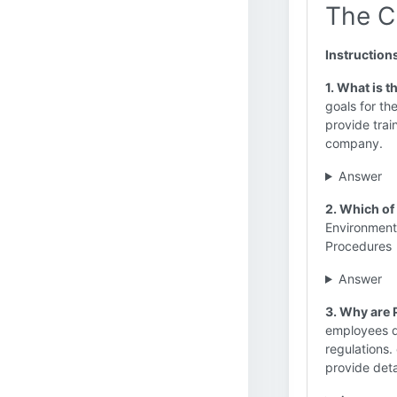
The Cr
Instruction
1. What is 
goals for th
provide trai
company.
Answer
2. Which of 
Environmenta
Procedures
Answer
3. Why are 
employees d
regulations.
provide detai