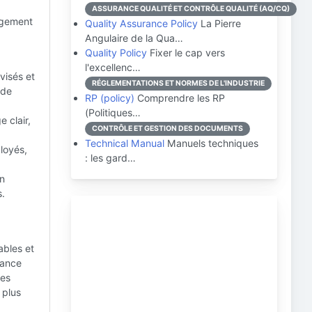
ASSURANCE QUALITÉ ET CONTRÔLE QUALITÉ (AQ/CQ)
agement
Quality Assurance Policy
La Pierre
Angulaire de la Qua…
Quality Policy
Fixer le cap vers
l'excellenc…
visés et
RÉGLEMENTATIONS ET NORMES DE L'INDUSTRIE
 de
RP (policy)
Comprendre les RP
(Politiques…
 clair,
CONTRÔLE ET GESTION DES DOCUMENTS
Technical Manual
Manuels techniques
ployés,
: les gard…
on
s.
ables et
iance
des
 plus