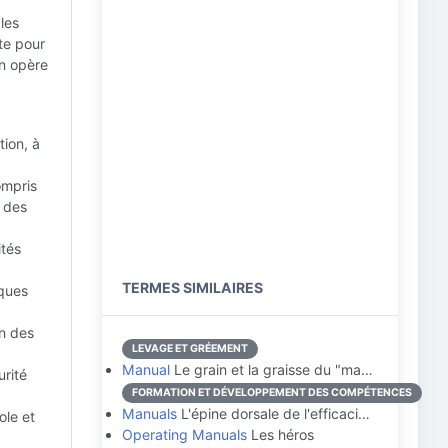
les
ute pour
un opère
tion, à
ompris
é des
ités
TERMES SIMILAIRES
iques
on des
LEVAGE ET GRÉEMENT
Manual
Le grain et la graisse du "ma…
urité
FORMATION ET DÉVELOPPEMENT DES COMPÉTENCES
Manuals
L'épine dorsale de l'efficaci…
ole et
Operating Manuals
Les héros