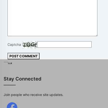
Captcha :
POST COMMENT
---
Stay Connected
Join people who receive site updates.