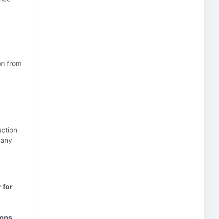
on from
uction
 any
 for
ions