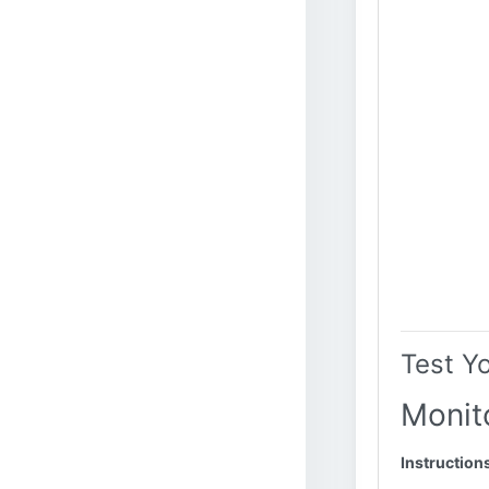
Test Y
Monito
Instruction