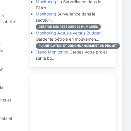
Monitoring
La Surveillance dans le
Pétro…
Monitoring
Surveillance dans le
 la
secteur …
sabilité
GESTION DES RESSOURCES HUMAINES
Monitoring Actuals versus Budget
Garder le pétrole en mouvemen…
e
PLANIFICATION ET ORDONNANCEMENT DU PROJET
la
Trend Monitoring
Gardez votre projet
sur la bo…
ur
la
nts et
hets et