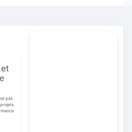
 et
ne
est pas
projets.
formance