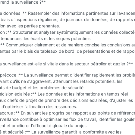
end la surveillance ?**
de données :** Rassembler des informations pertinentes sur l'avance
e biais d'inspections régulières, de journaux de données, de rapports 
on avec les parties prenantes.
on :** Structurer et analyser systématiquement les données collect
s tendances, les écarts et les risques potentiels.
:** Communiquer clairement et de manière concise les conclusions a
antes par le biais de tableaux de bord, de présentations et de rappo
 surveillance est-elle si vitale dans le secteur pétrolier et gazier ?**
précoce :** La surveillance permet d'identifier rapidement les probl
avant qu'ils ne s'aggravent, atténuant les retards potentiels, les
s de budget et les problèmes de sécurité.
écision éclairée :** Les données et les informations en temps réel
ux chefs de projet de prendre des décisions éclairées, d'ajuster les
t d'optimiser l'allocation des ressources.
 accrue :** En suivant les progrès par rapport aux points de référenc
urveillance contribue à optimiser les flux de travail, identifier les goule
nt et améliorer l'efficacité globale du projet.
 et sécurité :** La surveillance garantit la conformité avec les