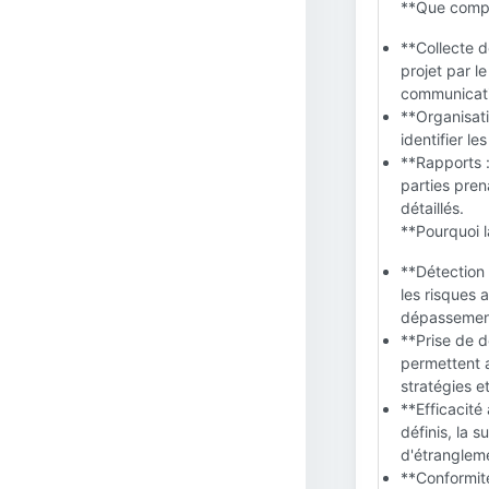
**Que compr
**Collecte 
projet par l
communicati
**Organisati
identifier le
**Rapports 
parties pren
détaillés.
**Pourquoi la
**Détection 
les risques 
dépassement
**Prise de d
permettent a
stratégies e
**Efficacité
définis, la s
d'étrangleme
**Conformité