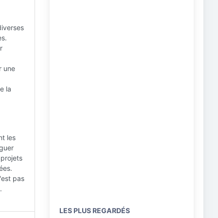
diverses
es.
r
r une
e la
t les
iguer
 projets
ées.
n'est pas
.
LES PLUS REGARDÉS