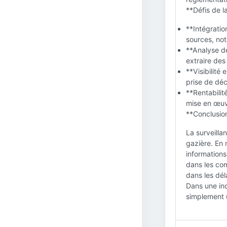
**Défis de la
**Intégratio
sources, no
**Analyse d
extraire des
**Visibilité
prise de déc
**Rentabilit
mise en œuv
**Conclusion
La surveilla
gazière. En 
informations
dans les com
dans les dél
Dans une indu
simplement u