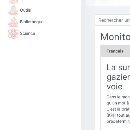
Outils
Bibliothèque
Science
Monito
Français
La sur
gazier
voie
Dans le mond
qu'un mot à 
C'est la pra
(KPI) tout a
prédéterminé