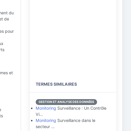
ment du
et de
ées pour
ux
rts
èmes et
TERMES SIMILAIRES
GESTION ET ANALYSE DES DONNÉES
Monitoring
Surveillance : Un Contrôle
e
Vi…
ts
Monitoring
Surveillance dans le
secteur …