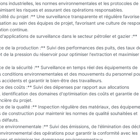
ons industrielles, les normes environnementales et les protocoles de
nimisant les risques et assurant des opérations responsables.
lité du projet :** Une surveillance transparente et régulière favorise
sation au sein des équipes de projet, favorisant une culture de respon
ation continue.
'applications de surveillance dans le secteur pétrolier et gazier :**
ce de la production :** Suivi des performances des puits, des taux d
t de la pression du réservoir pour optimiser l'extraction et maximiser 
ce de la sécurité :** Surveillance en temps réel des équipements de
es conditions environnementales et des mouvements du personnel po
 accidents et garantir le bien-être des travailleurs.
ce des coûts :** Suivi des dépenses par rapport aux allocations
 identification des domaines d'optimisation des coûts et garantie de 
ancière du projet.
ce de la qualité :** Inspection régulière des matériaux, des équipeme
s de construction pour maintenir les normes de qualité souhaitées et
s défauts.
ce environnementale :** Suivi des émissions, de l'élimination des déc
environnemental des opérations pour garantir la conformité avec les
ions et minimiser les dommages environnementaux.