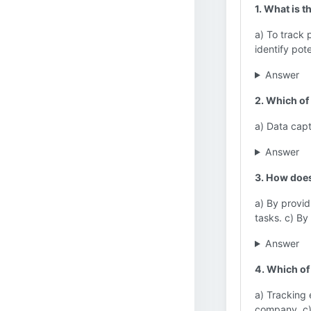
1. What is 
a) To track 
identify pot
Answer
2. Which of
a) Data capt
Answer
3. How does
a) By provid
tasks. c) By
Answer
4. Which of 
a) Tracking 
company. c) 