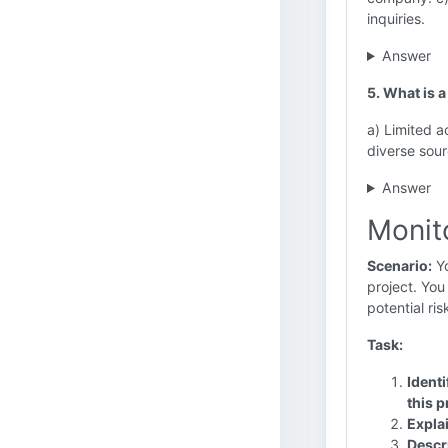
inquiries.
Answer
5. What is 
a) Limited a
diverse sou
Answer
Monito
Scenario:
Yo
project. You
potential ris
Task:
Ident
this p
Expla
Descr