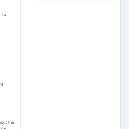
) To
nt
bout the
vice