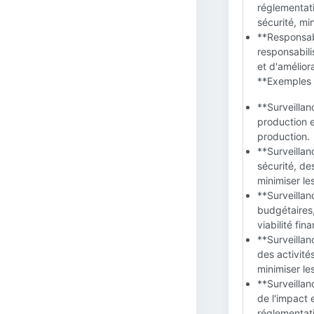
réglementati
sécurité, mi
**Responsabi
responsabili
et d'amélior
**Exemples d
**Surveillan
production e
production.
**Surveillan
sécurité, d
minimiser les
**Surveillan
budgétaires,
viabilité fin
**Surveillan
des activité
minimiser le
**Surveillan
de l'impact 
réglementat