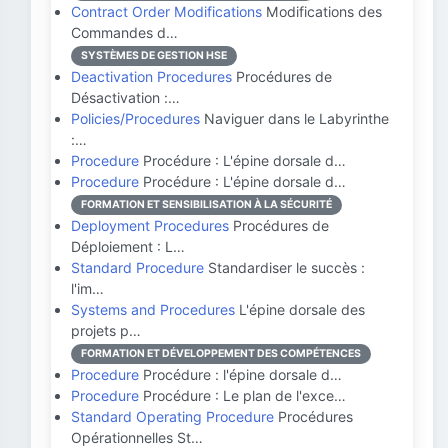
Contract Order Modifications
Modifications des
Commandes d…
SYSTÈMES DE GESTION HSE
Deactivation Procedures
Procédures de
Désactivation :…
Policies/Procedures
Naviguer dans le Labyrinthe
:…
Procedure
Procédure : L'épine dorsale d…
Procedure
Procédure : L'épine dorsale d…
FORMATION ET SENSIBILISATION À LA SÉCURITÉ
Deployment Procedures
Procédures de
Déploiement : L…
Standard Procedure
Standardiser le succès :
l'im…
Systems and Procedures
L'épine dorsale des
projets p…
FORMATION ET DÉVELOPPEMENT DES COMPÉTENCES
Procedure
Procédure : l'épine dorsale d…
Procedure
Procédure : Le plan de l'exce…
Standard Operating Procedure
Procédures
Opérationnelles St…