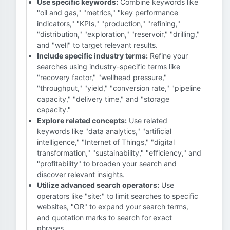
Use specific keywords:
Combine keywords like
"oil and gas," "metrics," "key performance
indicators," "KPIs," "production," "refining,"
"distribution," "exploration," "reservoir," "drilling,"
and "well" to target relevant results.
Include specific industry terms:
Refine your
searches using industry-specific terms like
"recovery factor," "wellhead pressure,"
"throughput," "yield," "conversion rate," "pipeline
capacity," "delivery time," and "storage
capacity."
Explore related concepts:
Use related
keywords like "data analytics," "artificial
intelligence," "Internet of Things," "digital
transformation," "sustainability," "efficiency," and
"profitability" to broaden your search and
discover relevant insights.
Utilize advanced search operators:
Use
operators like "site:" to limit searches to specific
websites, "OR" to expand your search terms,
and quotation marks to search for exact
phrases.