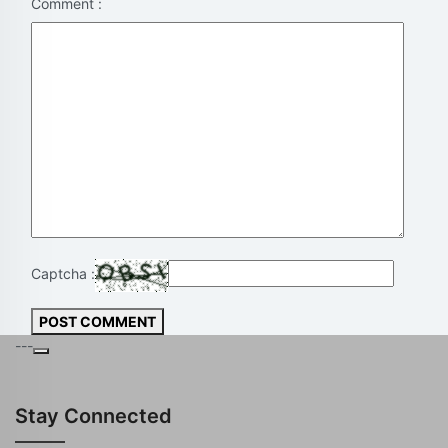
Comment :
Captcha :
POST COMMENT
---
Stay Connected