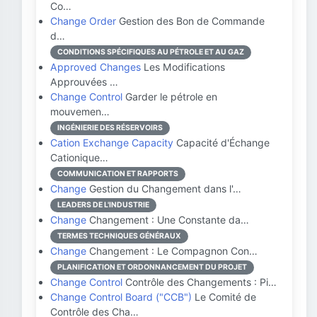
Co…
Change Order
Gestion des Bon de Commande
d…
CONDITIONS SPÉCIFIQUES AU PÉTROLE ET AU GAZ
Approved Changes
Les Modifications
Approuvées …
Change Control
Garder le pétrole en
mouvemen…
INGÉNIERIE DES RÉSERVOIRS
Cation Exchange Capacity
Capacité d'Échange
Cationique…
COMMUNICATION ET RAPPORTS
Change
Gestion du Changement dans l'…
LEADERS DE L'INDUSTRIE
Change
Changement : Une Constante da…
TERMES TECHNIQUES GÉNÉRAUX
Change
Changement : Le Compagnon Con…
PLANIFICATION ET ORDONNANCEMENT DU PROJET
Change Control
Contrôle des Changements : Pi…
Change Control Board ("CCB")
Le Comité de
Contrôle des Cha…