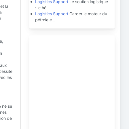
Logistics Support
Le soutien logistique
et la
: le hé…
a
Logistics Support
Garder le moteur du
a
pétrole e…
e,
en
 aux
cessite
vec les
e ne se
înes
ion de