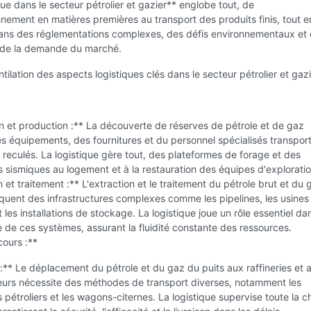
que dans le secteur pétrolier et gazier** englobe tout, de
nnement en matières premières au transport des produits finis, tout e
ans des réglementations complexes, des défis environnementaux et
s de la demande du marché.
ntilation des aspects logistiques clés dans le secteur pétrolier et gazi
n et production :** La découverte de réserves de pétrole et de gaz
s équipements, des fournitures et du personnel spécialisés transpor
 reculés. La logistique gère tout, des plateformes de forage et des
sismiques au logement et à la restauration des équipes d'exploratio
 et traitement :** L'extraction et le traitement du pétrole brut et du 
iquent des infrastructures complexes comme les pipelines, les usines
 les installations de stockage. La logistique joue un rôle essentiel da
de ces systèmes, assurant la fluidité constante des ressources.
cours :**
:** Le déplacement du pétrole et du gaz du puits aux raffineries et 
rs nécessite des méthodes de transport diverses, notamment les
es pétroliers et les wagons-citernes. La logistique supervise toute la 