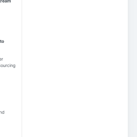
tream
 to
er
Sourcing
and