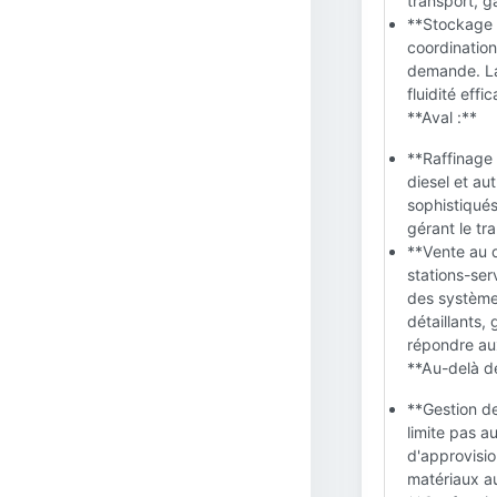
transport, ga
**Stockage e
coordination 
demande. La 
fluidité eff
**Aval :**
**Raffinage 
diesel et au
sophistiqués
gérant le tra
**Vente au dé
stations-ser
des systèmes
détaillants, 
répondre au
**Au-delà d
**Gestion de
limite pas a
d'approvisi
matériaux a