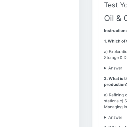
Test Y
Oil & 
Instruction
1. Which of 
a) Explorat
Storage & Di
Answer
2. What is t
production
a) Refining 
stations c) 
Managing inv
Answer