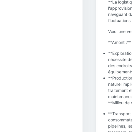
**La logisti
l'approvisio
naviguant d
fluctuation
Voici une ve
**Amont :**
**Exploratio
nécessite de
des endroits
équipements 
**Production
naturel impl
traitement et
maintenance 
**Milieu de 
**Transport 
consommateu
pipelines, l