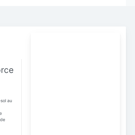
orce
-sol au
e
 de