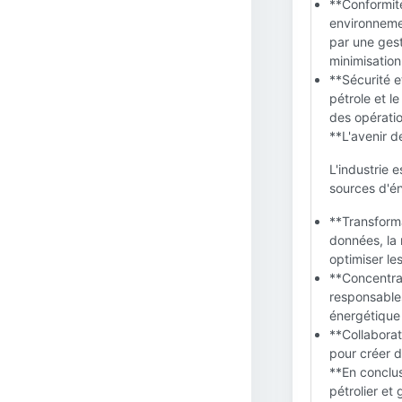
**Conformité
environnemen
par une ges
minimisation
**Sécurité e
pétrole et l
des opératio
**L'avenir de
L'industrie 
sources d'én
**Transforma
données, la 
optimiser le
**Concentrat
responsables
énergétique 
**Collaborat
pour créer d
**En conclus
pétrolier et 