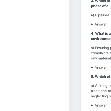
3. Which of
phase of oil
a) Pipelines
Answer
4. What is a
environmen
a) Ensuring
complaints a
raw material
Answer
5. Which of 
a) Shifting 
traditional 
neglecting s
Answer