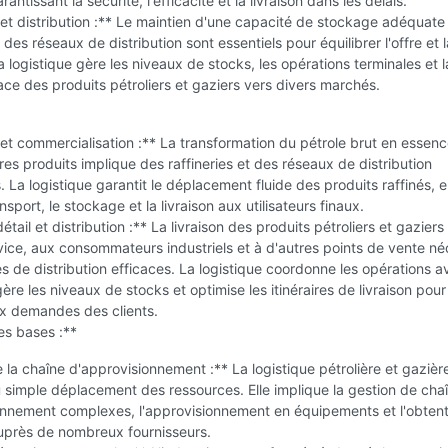
rantissant la sécurité, l'efficacité et la livraison dans les délais.
t distribution :** Le maintien d'une capacité de stockage adéquate 
des réseaux de distribution sont essentiels pour équilibrer l'offre et l
logistique gère les niveaux de stocks, les opérations terminales et l
icace des produits pétroliers et gaziers vers divers marchés.
et commercialisation :** La transformation du pétrole brut en essenc
tres produits implique des raffineries et des réseaux de distribution
. La logistique garantit le déplacement fluide des produits raffinés, 
nsport, le stockage et la livraison aux utilisateurs finaux.
tail et distribution :** La livraison des produits pétroliers et gaziers
vice, aux consommateurs industriels et à d'autres points de vente né
 de distribution efficaces. La logistique coordonne les opérations a
gère les niveaux de stocks et optimise les itinéraires de livraison pour
x demandes des clients.
es bases :**
 la chaîne d'approvisionnement :** La logistique pétrolière et gazièr
u simple déplacement des ressources. Elle implique la gestion de cha
onnement complexes, l'approvisionnement en équipements et l'obtent
uprès de nombreux fournisseurs.