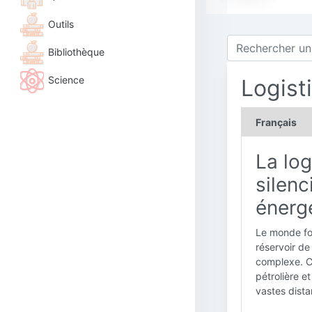
Outils
Bibliothèque
Science
Logist
Français
La log
silenc
énerg
Le monde fon
réservoir de
complexe. C'e
pétrolière e
vastes dista