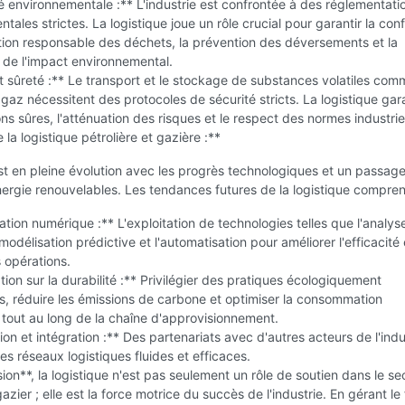
 environnementale :** L'industrie est confrontée à des réglementati
tales strictes. La logistique joue un rôle crucial pour garantir la con
tion responsable des déchets, la prévention des déversements et la
 de l'impact environnemental.
t sûreté :** Le transport et le stockage de substances volatiles com
e gaz nécessitent des protocoles de sécurité stricts. La logistique gara
ns sûres, l'atténuation des risques et le respect des normes industriel
 la logistique pétrolière et gazière :**
est en pleine évolution avec les progrès technologiques et un passag
ergie renouvelables. Les tendances futures de la logistique compren
tion numérique :** L'exploitation de technologies telles que l'analys
modélisation prédictive et l'automatisation pour améliorer l'efficacité 
s opérations.
ion sur la durabilité :** Privilégier des pratiques écologiquement
, réduire les émissions de carbone et optimiser la consommation
tout au long de la chaîne d'approvisionnement.
ion et intégration :** Des partenariats avec d'autres acteurs de l'indu
es réseaux logistiques fluides et efficaces.
ion**, la logistique n'est pas seulement un rôle de soutien dans le se
gazier ; elle est la force motrice du succès de l'industrie. En gérant le 