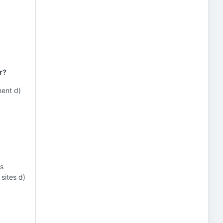
r?
ment d)
as
sites d)