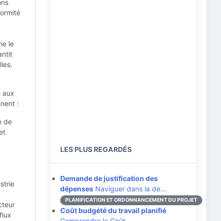
ons
formité
me le
ntit
les.
e aux
nent :
e de
et
LES PLUS REGARDÉS
Demande de justification des
strie
dépenses
Naviguer dans la de…
PLANIFICATION ET ORDONNANCEMENT DU PROJET
cteur
Coût budgété du travail planifié
flux
Comprendre le Coût …