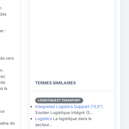
n
 des
er :
tés vers
n.
gaz
 de
TERMES SIMILAIRES
ns la
LOGISTIQUE ET TRANSPORT
Integrated Logistics Support ("ILS")
aux
Soutien Logistique Intégré (S…
Logistics
La logistique dans le
chaîne de
secteur…